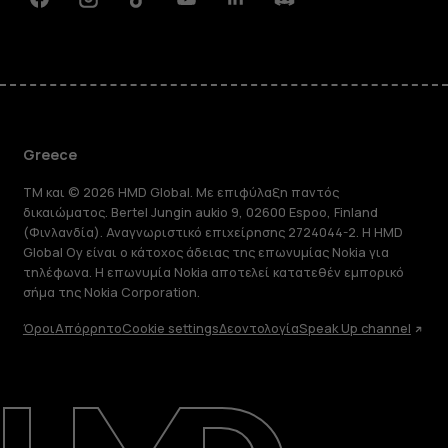
Facebook
Instagram
Tiktok
Youtube
Linkedin
Discord
Greece
TM και © 2026 HMD Global. Με επιφύλαξη παντός
δικαιώματος. Bertel Jungin aukio 9, 02600 Espoo, Finland
(Φινλανδία). Αναγνωριστικό επιχείρησης 2724044-2. Η HMD
Global Oy είναι ο κάτοχος άδειας της επωνυμίας Nokia για
τηλέφωνα. Η επωνυμία Nokia αποτελεί κατατεθέν εμπορικό
σήμα της Nokia Corporation.
Όροι
Απόρρητο
Cookie settings
Δεοντολογία
Speak Up channel
Πληροφορίες
Επισκευή, επαναχρησιμοποίηση,
ανακύκλωση