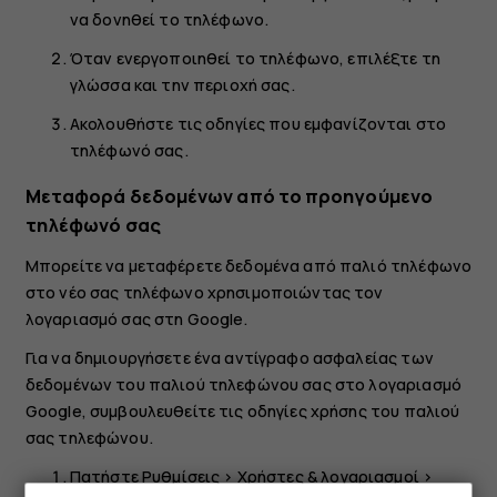
να δονηθεί το τηλέφωνο.
Όταν ενεργοποιηθεί το τηλέφωνο, επιλέξτε τη
γλώσσα και την περιοχή σας.
Ακολουθήστε τις οδηγίες που εμφανίζονται στο
τηλέφωνό σας.
Μεταφορά δεδομένων από το προηγούμενο
τηλέφωνό σας
Μπορείτε να μεταφέρετε δεδομένα από παλιό τηλέφωνο
στο νέο σας τηλέφωνο χρησιμοποιώντας τον
λογαριασμό σας στη Google.
Για να δημιουργήσετε ένα αντίγραφο ασφαλείας των
δεδομένων του παλιού τηλεφώνου σας στο λογαριασμό
Google, συμβουλευθείτε τις οδηγίες χρήσης του παλιού
σας τηλεφώνου.
Πατήστε
Ρυθμίσεις
>
Χρήστες & λογαριασμοί
>