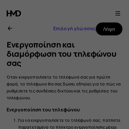
Οδηγίες
χρήσης
Επιλογή γλώσσας
Λήψη
Nokia
Ενεργοποίηση και
2.1
διαμόρφωση του τηλεφώνου
σας
Όταν ενεργοποιήσετε το τηλέφωνό σας για πρώτη
φορά, το τηλέφωνο θα σας δώσει οδηγίες για το πώς να
ρυθμίσετε τις συνδέσεις δικτύου και τις ρυθμίσεις του
τηλεφώνου.
Ενεργοποίηση του τηλεφώνου
Για να ενεργοποιήσετε το τηλέφωνό σας, πατήστε
παρατεταμένα το πλήκτρο ενεργοποίησης μέχρι