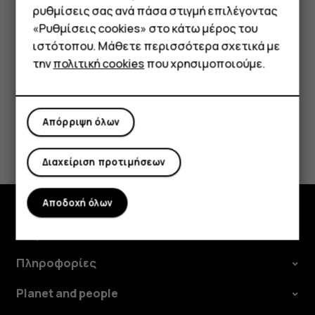
επειδή τα πακέτα ενημέρωσης μπορεί να καταναλώσουν
Τηλέφωνα απλής χρήσης
ρυθμίσεις σας ανά πάσα στιγμή επιλέγοντας
μεγάλο μέρος από τα διαθέσιμα δεδομένα κινητής
«Ρυθμίσεις cookies» στο κάτω μέρος του
Tablet
τηλεφωνίας.
ιστότοπου. Μάθετε περισσότερα σχετικά με
την
πολιτική cookies
που χρησιμοποιούμε.
Απόρριψη όλων
Το βρήκατε χρήσιμο;
Διαχείριση προτιμήσεων
Ναι
Όχι
Αποδοχή όλων
Εξερευνήστε
Πληροφορίες
Planet and people