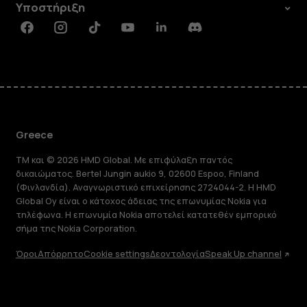
Υποστήριξη
Facebook
Instagram
Tiktok
Youtube
Linkedin
Discord
Greece
TM και © 2026 HMD Global. Με επιφύλαξη παντός
δικαιώματος. Bertel Jungin aukio 9, 02600 Espoo, Finland
(Φινλανδία). Αναγνωριστικό επιχείρησης 2724044-2. Η HMD
Global Oy είναι ο κάτοχος άδειας της επωνυμίας Nokia για
τηλέφωνα. Η επωνυμία Nokia αποτελεί κατατεθέν εμπορικό
σήμα της Nokia Corporation.
Όροι
Απόρρητο
Cookie settings
Δεοντολογία
Speak Up channel
Πληροφορίες