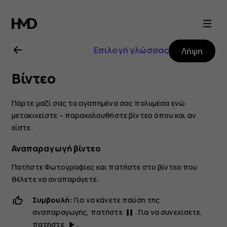
Οδηγίες
χρήσης
Επιλογή γλώσσας
Λήψη
Nokia
Βίντεο
2.1
Πάρτε μαζί σας τα αγαπημένα σας πολυμέσα ενώ
μετακινείστε – παρακολουθήστε βίντεο όπου και αν
είστε.
Αναπαραγωγή βίντεο
Πατήστε
Φωτογραφίες
και πατήστε στο βίντεο που
θέλετε να αναπαράγετε.
Συμβουλή:
Για να κάνετε παύση της
αναπαραγωγής, πατήστε
. Για να συνεχίσετε,
pause
πατήστε
.
play_arrow