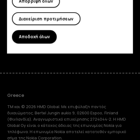
Απόρριψη όλων
Πληροφορίες
Διαχείριση προτιμήσεων
Planet and people
Υποστήριξη
Αποδοχή όλων
Facebook
Instagram
Tiktok
Youtube
Linkedin
Discord
Greece
TM και © 2026 HMD Global. Με επιφύλαξη παντός
δικαιώματος. Bertel Jungin aukio 9, 02600 Espoo, Finland
(Φινλανδία). Αναγνωριστικό επιχείρησης 2724044-2. Η HMD
Global Oy είναι ο κάτοχος άδειας της επωνυμίας Nokia για
τηλέφωνα. Η επωνυμία Nokia αποτελεί κατατεθέν εμπορικό
σήμα της Nokia Corporation.