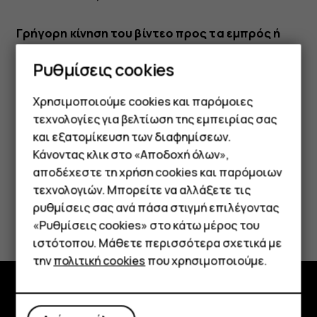
Γρήγορη κίνηση του βίντεο προς τα εμπρός ή
πίσω
Ρυθμίσεις cookies
Για γρήγορη προώθηση ή επαναφορά ενός βίντεο,
σύρετε το ρυθμιστικό στο κάτω άκρο της οθόνης προς
Χρησιμοποιούμε cookies και παρόμοιες
τα δεξιά ή τα αριστερά.
τεχνολογίες για βελτίωση της εμπειρίας σας
και εξατομίκευση των διαφημίσεων.
Κάνοντας κλικ στο «Αποδοχή όλων»,
Smartphone
αποδέχεστε τη χρήση cookies και παρόμοιων
τεχνολογιών. Μπορείτε να αλλάξετε τις
Τηλέφωνα απλής χρήσης
ρυθμίσεις σας ανά πάσα στιγμή επιλέγοντας
Το βρήκατε χρήσιμο;
«Ρυθμίσεις cookies» στο κάτω μέρος του
Tablet
ιστότοπου. Μάθετε περισσότερα σχετικά με
Ναι
Όχι
την
πολιτική cookies
που χρησιμοποιούμε.
Εξερευνήστε