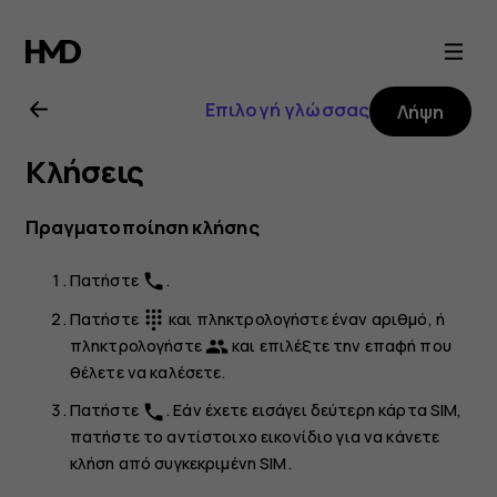
Οδηγίες
χρήσης
Επιλογή γλώσσας
Λήψη
Nokia
Κλήσεις
4.2
Πραγματοποίηση κλήσης
Πατήστε
.
phone
Πατήστε
και πληκτρολογήστε έναν αριθμό, ή
dialpad
πληκτρολογήστε
και επιλέξτε την επαφή που
group
θέλετε να καλέσετε.
Πατήστε
. Εάν έχετε εισάγει δεύτερη κάρτα SIM,
phone
πατήστε το αντίστοιχο εικονίδιο για να κάνετε
κλήση από συγκεκριμένη SIM.