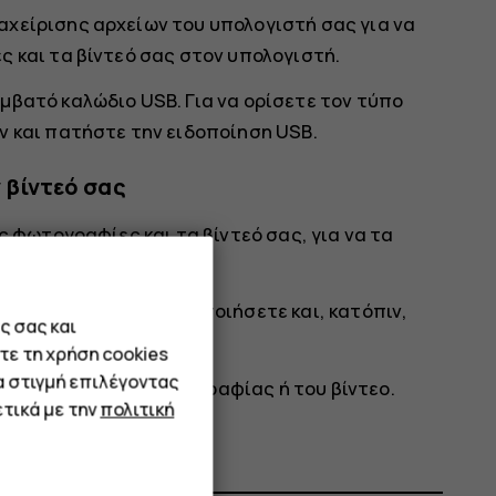
χείρισης αρχείων του υπολογιστή σας για να
 και τα βίντεό σας στον υπολογιστή.
μβατό καλώδιο USB. Για να ορίσετε τον τύπο
ν και πατήστε την ειδοποίηση USB.
 βίντεό σας
ς φωτογραφίες και τα βίντεό σας, για να τα
α που θέλετε να κοινοποιήσετε και, κατόπιν,
ς σας και
τε τη χρήση cookies
α στιγμή επιλέγοντας
 κοινοποίηση της φωτογραφίας ή του βίντεο.
τικά με την
πολιτική