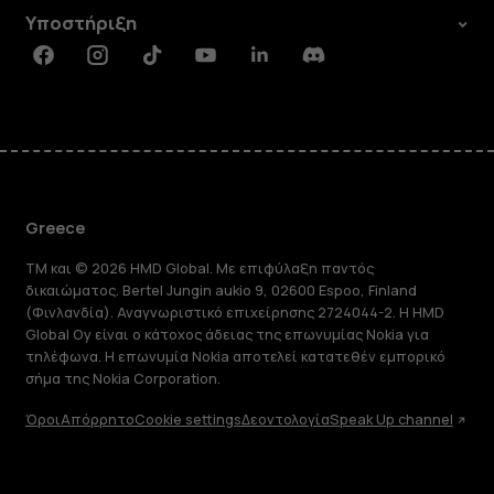
Υποστήριξη
Facebook
Instagram
Tiktok
Youtube
Linkedin
Discord
Greece
TM και © 2026 HMD Global. Με επιφύλαξη παντός
δικαιώματος. Bertel Jungin aukio 9, 02600 Espoo, Finland
(Φινλανδία). Αναγνωριστικό επιχείρησης 2724044-2. Η HMD
Global Oy είναι ο κάτοχος άδειας της επωνυμίας Nokia για
τηλέφωνα. Η επωνυμία Nokia αποτελεί κατατεθέν εμπορικό
σήμα της Nokia Corporation.
Όροι
Απόρρητο
Cookie settings
Δεοντολογία
Speak Up channel
Πληροφορίες