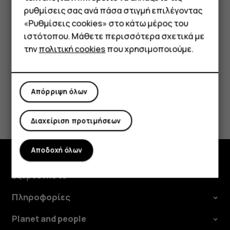
τρίτων, λάβετε τις κατάλληλες προφυλάξεις. Η
Τηλέφωνα απλής χρήσης
ρυθμίσεις σας ανά πάσα στιγμή επιλέγοντας
HMD Global δεν υποστηρίζει ούτε φέρει ευθύνη για
«Ρυθμίσεις cookies» στο κάτω μέρος του
Tablet
αυτές τις τοποθεσίες.
ιστότοπου. Μάθετε περισσότερα σχετικά με
την
πολιτική cookies
που χρησιμοποιούμε.
Απόρριψη όλων
Το βρήκατε χρήσιμο;
Διαχείριση προτιμήσεων
Ναι
Όχι
Αποδοχή όλων
Εξερευνήστε
Πληροφορίες
Planet and people