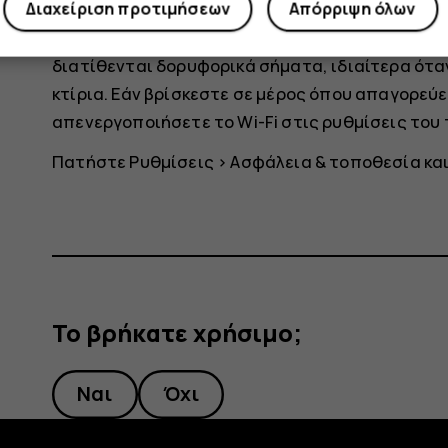
Διαχείριση προτιμήσεων
Απόρριψη όλων
Η μέθοδος εντοπισμού θέσης μέσω Wi-Fi βελτιών
διατίθενται δορυφορικά σήματα, ιδιαίτερα ότα
κτίρια. Εάν βρίσκεστε σε μέρος όπου απαγορεύετ
απενεργοποιήσετε το Wi-Fi στις ρυθμίσεις του
Πατήστε
Ρυθμίσεις
>
Ασφάλεια & τοποθεσία
κα
Το βρήκατε χρήσιμο;
Ναι
Όχι