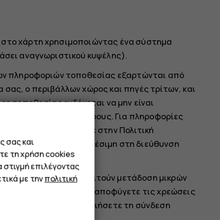
ς στο χάρτη χρησιμοποιώντας ένα σύστημα
βάσει αναγνωριστικού κυψέλης).
 των πληροφοριών τοποθεσίας εξαρτώνται από
 σας, ο περιβάλλων χώρος και πηγές τρίτων, και
ίες τοποθεσίας ενδέχεται να μην είναι
ρίων ή σε υπόγειους χώρους. Για πληροφορίες
 εντοπισμού, ανατρέξτε στην Πολιτική
ς σας και
bal, που υπάρχει διαθέσιμη στη διεύθυνση
τε τη χρήση cookies
α στιγμή επιλέγοντας
έσης ενδέχεται να απαιτούν μετάδοση μικρών
τικά με την
πολιτική
εφωνίας. Εάν θέλετε να αποφύγετε τις χρεώσεις
μπορείτε να απενεργοποιήσετε τη σύνδεση
 του τηλεφώνου σας.