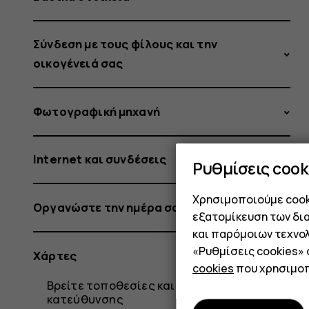
Σύνδεση με τους φίλους και την
οικογένειά σας
Φωτογραφική μηχανή
Internet και συνδέσεις
Ρυθμίσεις cook
Χρησιμοποιούμε cooki
Οργανώστε την ημέρα σας
εξατομίκευση των δι
και παρόμοιων τεχνολ
«Ρυθμίσεις cookies»
Χάρτες
cookies
που χρησιμοπ
Βρείτε τοποθεσίες και λάβετε οδηγίες
κατεύθυνσης