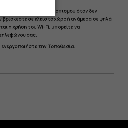
ει την ακρίβεια του εντοπισμού όταν δεν
ν βρίσκεστε σε κλειστό χώρο ή ανάμεσα σε ψηλά
αι η χρήση του Wi-Fi, μπορείτε να
 τηλεφώνου σας.
ι ενεργοποιήστε την
Τοποθεσία
.