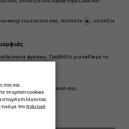
υ σας, επιλέξτε ένα χαρακτήρα ζώου και
νου emoji του εαυτού σας, πατήστε
, επιλέξτε
ομορφιάς
α δείχνετε φρέσκοι. Τραβήξτε μια selfie με το
ς σας και
ό ανάλογα με την προτίμησή σας.
τε τη χρήση cookies
α στιγμή επιλέγοντας
τικά με την
πολιτική