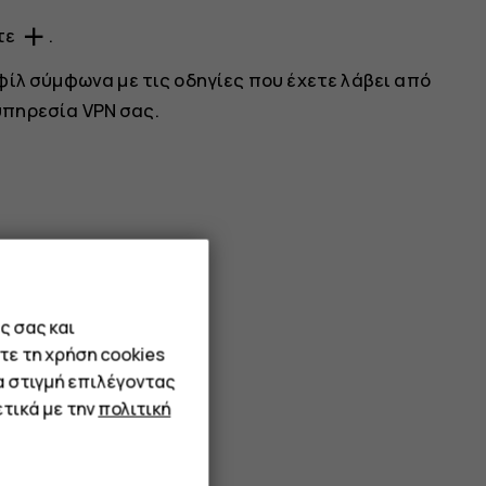
add
τε
.
ίλ σύμφωνα με τις οδηγίες που έχετε λάβει από
 υπηρεσία VPN σας.
ς σας και
τε τη χρήση cookies
α στιγμή επιλέγοντας
τικά με την
πολιτική