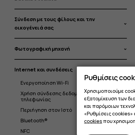
Σύνδεση με τους φίλους και την
οικογένειά σας
Φωτογραφική μηχανή
Internet και συνδέσεις
Ρυθμίσεις cook
Ενεργοποίηση Wi-Fi
Χρησιμοποιούμε cooki
Χρήση σύνδεσης δεδομένων κινητής
εξατομίκευση των δι
τηλεφωνίας
και παρόμοιων τεχνολ
Περιήγηση στον Ιστό
«Ρυθμίσεις cookies»
Bluetooth®
cookies
που χρησιμοπ
NFC