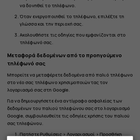
να δονηθεί το τηλέφωνο.
Όταν ενεργοποιηθεί το τηλέφωνο, επιλέξτε τη
γλώσσα και την περιοχή σας.
Ακολουθήστε τις οδηγίες που εμφανίζονται στο
τηλέφωνό σας.
Μεταφορά δεδομένων από το προηγούμενο
τηλέφωνό σας
Μπορείτε να μεταφέρετε δεδομένα από παλιό τηλέφωνο
στο νέο σας τηλέφωνο χρησιμοποιώντας τον
λογαριασμό σας στη Google.
Για να δημιουργήσετε ένα αντίγραφο ασφαλείας των
δεδομένων του παλιού τηλεφώνου σας στο λογαριασμό
Google, συμβουλευθείτε τις οδηγίες χρήσης του παλιού
σας τηλεφώνου.
Πατήστε
Ρυθμίσεις
>
Λογαριασμοί
>
Προσθήκη