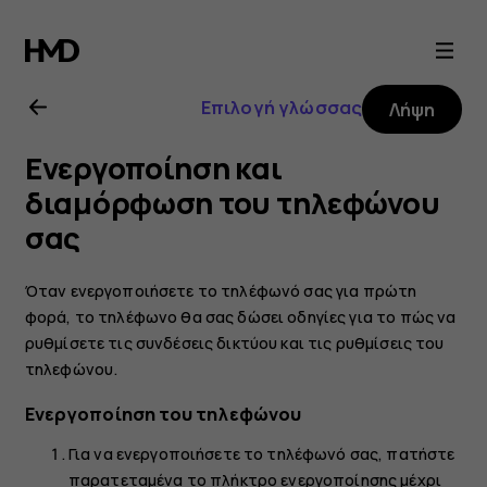
Οδηγίες
χρήσης
Επιλογή γλώσσας
Λήψη
Nokia
Ενεργοποίηση και
4.2
διαμόρφωση του τηλεφώνου
σας
Όταν ενεργοποιήσετε το τηλέφωνό σας για πρώτη
φορά, το τηλέφωνο θα σας δώσει οδηγίες για το πώς να
ρυθμίσετε τις συνδέσεις δικτύου και τις ρυθμίσεις του
τηλεφώνου.
Ενεργοποίηση του τηλεφώνου
Για να ενεργοποιήσετε το τηλέφωνό σας, πατήστε
παρατεταμένα το πλήκτρο ενεργοποίησης μέχρι