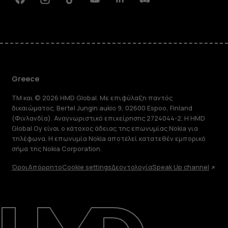
Facebook
Instagram
Tiktok
Youtube
Linkedin
Discord
Greece
TM και © 2026 HMD Global. Με επιφύλαξη παντός
δικαιώματος. Bertel Jungin aukio 9, 02600 Espoo, Finland
(Φινλανδία). Αναγνωριστικό επιχείρησης 2724044-2. Η HMD
Global Oy είναι ο κάτοχος άδειας της επωνυμίας Nokia για
τηλέφωνα. Η επωνυμία Nokia αποτελεί κατατεθέν εμπορικό
σήμα της Nokia Corporation.
Όροι
Απόρρητο
Cookie settings
Δεοντολογία
Speak Up channel
Πληροφορίες
Επισκευή, επαναχρησιμοποίηση,
ανακύκλωση