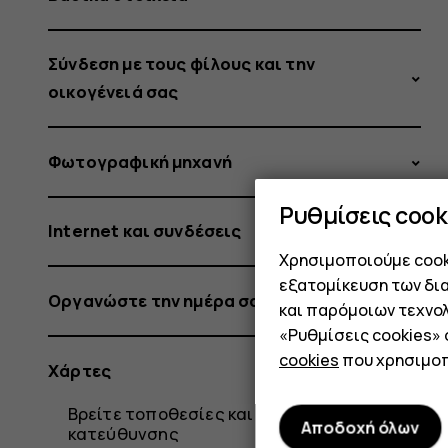
Σύνδεση με τους φίλους και την
οικογένειά σας
Φωτογραφική μηχανή
Ρυθμίσεις cook
Internet και συνδέσεις
Χρησιμοποιούμε cooki
εξατομίκευση των δι
Οργανώστε την ημέρα σας
και παρόμοιων τεχνολ
«Ρυθμίσεις cookies»
cookies
που χρησιμοπ
Χάρτες
Βρείτε τοποθεσίες και λάβετε οδηγίες
Αποδοχή όλων
κατεύθυνσης