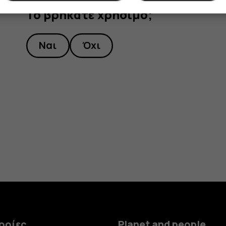
Το βρήκατε χρήσιμο;
Ναι
Όχι
ορίες
Planet and people