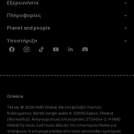
Εξερευνήστε
Πληροφορίες
Planet and people
Υποστήριξη
Facebook
Instagram
Tiktok
Youtube
Linkedin
Discord
Greece
TM και © 2026 HMD Global. Με επιφύλαξη παντός
δικαιώματος. Bertel Jungin aukio 9, 02600 Espoo, Finland
(Φινλανδία). Αναγνωριστικό επιχείρησης 2724044-2. Η HMD
Global Oy είναι ο κάτοχος άδειας της επωνυμίας Nokia για
τηλέφωνα. Η επωνυμία Nokia αποτελεί κατατεθέν εμπορικό