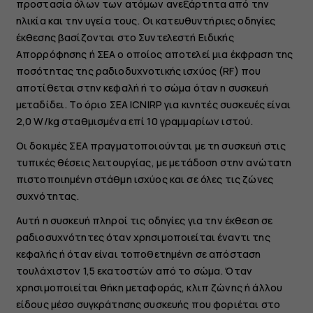
προστασία όλων των ατόμων ανεξάρτητα από την
ηλικία και την υγεία τους. Οι κατευθυντήριες οδηγίες
έκθεσης βασίζονται στο Συντελεστή Ειδικής
Απορρόφησης ή ΣΕΑ ο οποίος αποτελεί μια έκφραση της
ποσότητας της ραδιοδυχνοτικής ισχύος (RF) που
αποτίθεται στην κεφαλή ή το σώμα όταν η συσκευή
μεταδίδει. Το όριο ΣΕΑ ICNIRP για κινητές συσκευές είναι
2,0 W/kg σταθμισμένα επί 10 γραμμαρίων ιστού.
Οι δοκιμές ΣΕΑ πραγματοποιούνται με τη συσκευή στις
τυπικές θέσεις λειτουργίας, με μετάδοση στην ανώτατη
πιστοποιημένη στάθμη ισχύος και σε όλες τις ζώνες
συχνότητας.
Αυτή η συσκευή πληροί τις οδηγίες για την έκθεση σε
ραδιοσυχνότητες όταν χρησιμοποιείται έναντι της
κεφαλής ή όταν είναι τοποθετημένη σε απόσταση
τουλάχιστον 1,5 εκατοστών από το σώμα. Όταν
χρησιμοποιείται θήκη μεταφοράς, κλιπ ζώνης ή άλλου
είδους μέσο συγκράτησης συσκευής που φοριέται στο