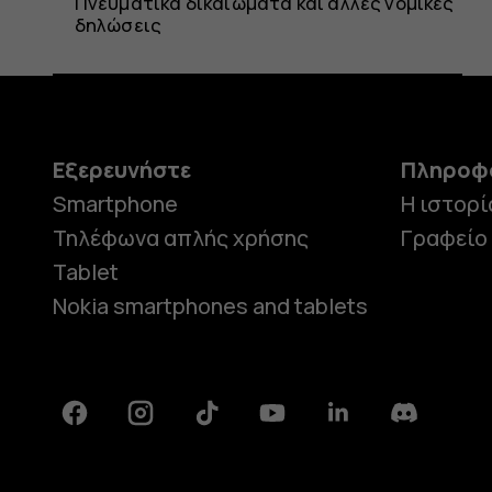
Πνευματικά δικαιώματα και άλλες νομικές
δηλώσεις
Εξερευνήστε
Πληροφ
Smartphone
Η ιστορί
Τηλέφωνα απλής χρήσης
Γραφείο
Tablet
Nokia smartphones and tablets
Facebook
Instagram
Tiktok
Youtube
Linkedin
Discord