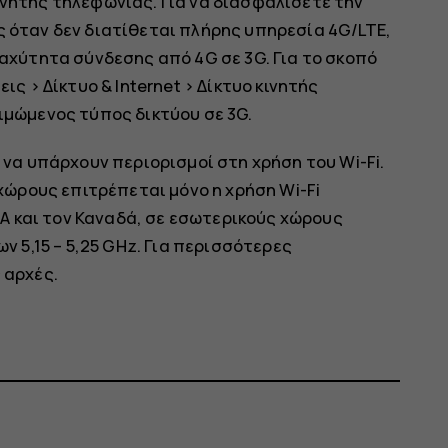
νητής τηλεφωνίας. Για να διασφαλίσετε την
 όταν δεν διατίθεται πλήρης υπηρεσία 4G/LTE,
αχύτητα σύνδεσης από 4G σε 3G. Για το σκοπό
εις
>
Δίκτυο & Internet
>
Δίκτυο κινητής
ιμώμενος τύπος δικτύου
σε
3G
.
 να υπάρχουν περιορισμοί στη χρήση του Wi-Fi.
χώρους επιτρέπεται μόνο η χρήση Wi-Fi
ΠΑ και τον Καναδά, σε εσωτερικούς χώρους
ν 5,15 – 5,25 GHz. Για περισσότερες
 αρχές.