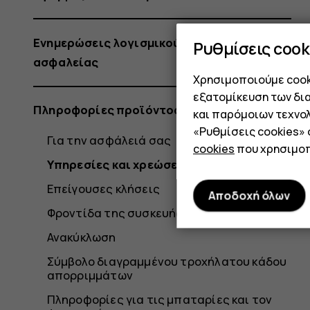
Ενημερώσεις λογισμικού και αντίγραφα
Ρυθμίσεις cook
ασφαλείας
Χρησιμοποιούμε cooki
εξατομίκευση των δι
Πληροφορίες προϊόντος και ασφάλειας
και παρόμοιων τεχνολ
«Ρυθμίσεις cookies»
Για την ασφάλειά σας
cookies
που χρησιμοπ
Υπηρεσίες και χρεώσεις δικτύου
Επείγουσες κλήσεις
Αποδοχή όλων
Φροντίδα της συσκευής σας
Ανακύκλωση
Σύμβολο διαγραμμένου τροχήλατου κάδου
απορριμμάτων
Πληροφορίες για τις μπαταρίες και τον