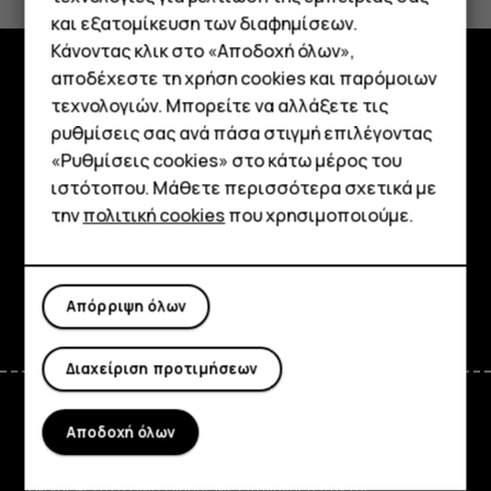
Ναι
Όχι
και εξατομίκευση των διαφημίσεων.
Κάνοντας κλικ στο «Αποδοχή όλων»,
Smartphone
αποδέχεστε τη χρήση cookies και παρόμοιων
Εξερευνήστε
τεχνολογιών. Μπορείτε να αλλάξετε τις
Τηλέφωνα απλής χρήσης
ρυθμίσεις σας ανά πάσα στιγμή επιλέγοντας
Πληροφορίες
«Ρυθμίσεις cookies» στο κάτω μέρος του
Tablet
ιστότοπου. Μάθετε περισσότερα σχετικά με
Planet and people
την
πολιτική cookies
που χρησιμοποιούμε.
Υποστήριξη
Facebook
Instagram
Tiktok
Youtube
Linkedin
Discord
Απόρριψη όλων
Διαχείριση προτιμήσεων
Αποδοχή όλων
Greece
TM και © 2026 HMD Global. Με επιφύλαξη παντός