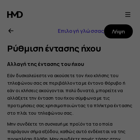
Οδηγίες
χρήσης
Επιλογή γλώσσας
Λήψη
Nokia
Ρύθμιση έντασης ήχου
4.2
Αλλαγή της έντασης του ήχου
Εάν δυσκολεύεστε να ακούσετε τον ήχο κλήσης του
τηλεφώνου σας σε περιβάλλοντα με έντονο θόρυβο ή
εάν οι κλήσεις ακούγονται πολύ δυνατά, μπορείτε να
αλλάξετε την ένταση του ήχου σύμφωνα με τις
προτιμήσεις σας χρησιμοποιώντας τα πλήκτρα έντασης
στο πλάι του τηλεφώνου σας.
Μην συνδέετε τη συσκευή με προϊόντα τα οποία
παράγουν σήμα εξόδου, καθώς αυτό ενδέχεται να της
προκαλέσει βλάβη. Μην συνδέετε πηγές τάσης στην