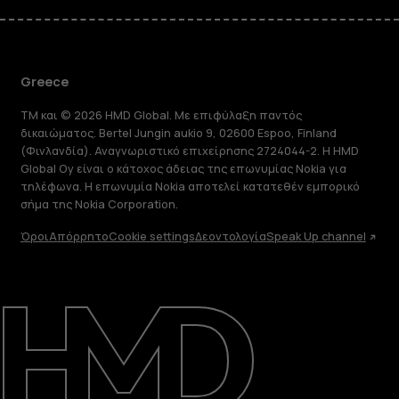
Greece
TM και © 2026 HMD Global. Με επιφύλαξη παντός
δικαιώματος. Bertel Jungin aukio 9, 02600 Espoo, Finland
(Φινλανδία). Αναγνωριστικό επιχείρησης 2724044-2. Η HMD
Global Oy είναι ο κάτοχος άδειας της επωνυμίας Nokia για
τηλέφωνα. Η επωνυμία Nokia αποτελεί κατατεθέν εμπορικό
σήμα της Nokia Corporation.
Όροι
Απόρρητο
Cookie settings
Δεοντολογία
Speak Up channel
Πληροφορίες
Επισκευή, επαναχρησιμοποίηση,
ανακύκλωση
Υποστήριξη
Greece