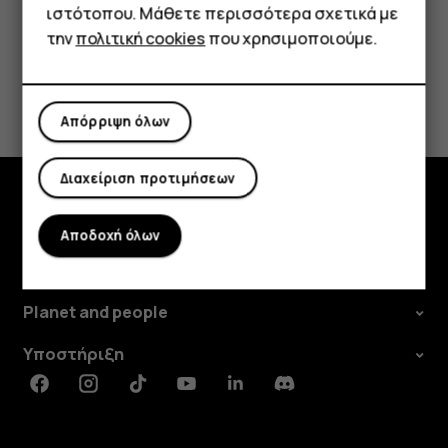
Tablet
ιστότοπου. Μάθετε περισσότερα σχετικά με
την
πολιτική cookies
που χρησιμοποιούμε.
Το βρήκατε χρήσιμο;
Απόρριψη όλων
Ναι
Όχι
Διαχείριση προτιμήσεων
Εξερευνήστε
Αποδοχή όλων
Πληροφορίες
Planet and people
Υποστήριξη
Facebook
Instagram
Tiktok
Youtube
Linkedin
Discord