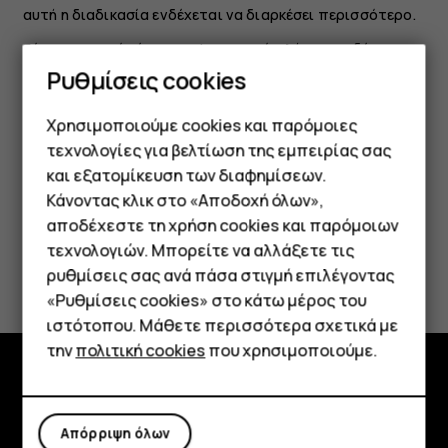
αυτή η διαδικασία ενδέχεται να διαρκέσει περισσότερο.
Εάν η μπαταρία έχει αποφορτιστεί πλήρως, ενδέχεται
να χρειαστεί να περάσουν αρκετά λεπτά μέχρι να
Ρυθμίσεις cookies
εμφανιστεί στην οθόνη η ένδειξη φόρτισης της
μπαταρίας.
Χρησιμοποιούμε cookies και παρόμοιες
τεχνολογίες για βελτίωση της εμπειρίας σας
και εξατομίκευση των διαφημίσεων.
Κάνοντας κλικ στο «Αποδοχή όλων»,
Smartphone
αποδέχεστε τη χρήση cookies και παρόμοιων
τεχνολογιών. Μπορείτε να αλλάξετε τις
Το βρήκατε χρήσιμο;
Τηλέφωνα απλής χρήσης
ρυθμίσεις σας ανά πάσα στιγμή επιλέγοντας
«Ρυθμίσεις cookies» στο κάτω μέρος του
Tablet
Ναι
Όχι
ιστότοπου. Μάθετε περισσότερα σχετικά με
την
πολιτική cookies
που χρησιμοποιούμε.
Εξερευνήστε
Απόρριψη όλων
Πληροφορίες