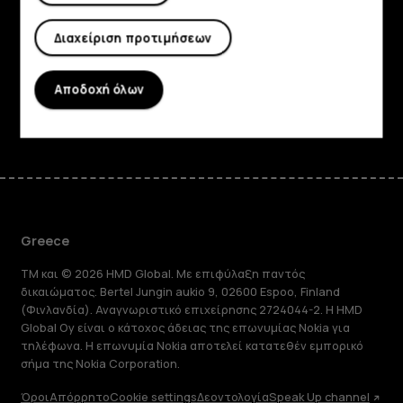
Planet and people
Διαχείριση προτιμήσεων
Υποστήριξη
Αποδοχή όλων
Facebook
Instagram
Tiktok
Youtube
Linkedin
Discord
Greece
TM και © 2026 HMD Global. Με επιφύλαξη παντός
δικαιώματος. Bertel Jungin aukio 9, 02600 Espoo, Finland
(Φινλανδία). Αναγνωριστικό επιχείρησης 2724044-2. Η HMD
Global Oy είναι ο κάτοχος άδειας της επωνυμίας Nokia για
τηλέφωνα. Η επωνυμία Nokia αποτελεί κατατεθέν εμπορικό
σήμα της Nokia Corporation.
Όροι
Απόρρητο
Cookie settings
Δεοντολογία
Speak Up channel