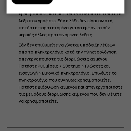
με έντονους χαρακτήρες, το τηλέφωνό σας τη
χρησιμοποιεί αυτόματα για να αντικαταστήσει τη
λέξη που γράφετε. Εάν η λέξη δεν είναι σωστή,
πατήστε παρατεταμένα για να εμφανιστούν
μερικές άλλες προτεινόμενες λέξεις.
Εάν δεν επιθυμείτε να γίνεται υπόδειξη λέξεων
από το πληκτρολόγιο κατά την πληκτρολόγηση,
απενεργοποιήστε τις διορθώσεις κειμένου.
Πατήστε
Ρυθμίσεις
>
Σύστημα
>
Γλώσσες και
εισαγωγή
>
Εικονικό πληκτρολόγιο
. Επιλέξτε το
πληκτρολόγιο που συνήθως χρησιμοποιείτε.
Πατήστε
Διόρθωση κειμένου
και απενεργοποιήστε
τις μεθόδους διόρθωσης κειμένου που δεν θέλετε
να χρησιμοποιείτε.