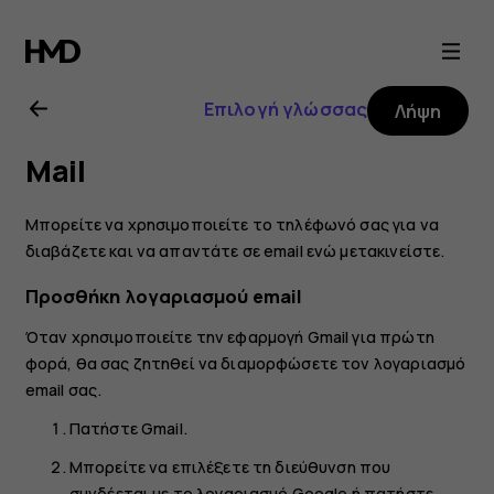
Οδηγίες
χρήσης
Επιλογή γλώσσας
Λήψη
Nokia
Mail
4.2
Μπορείτε να χρησιμοποιείτε το τηλέφωνό σας για να
διαβάζετε και να απαντάτε σε email ενώ μετακινείστε.
Προσθήκη λογαριασμού email
Όταν χρησιμοποιείτε την εφαρμογή Gmail για πρώτη
φορά, θα σας ζητηθεί να διαμορφώσετε τον λογαριασμό
email σας.
Πατήστε
Gmail
.
Μπορείτε να επιλέξετε τη διεύθυνση που
συνδέεται με το λογαριασμό Google ή πατήστε