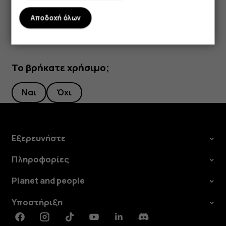
Αποδοχή όλων
Το βρήκατε χρήσιμο;
Ναι
Όχι
Εξερευνήστε
Πληροφορίες
Planet and people
Υποστήριξη
Facebook
Instagram
Tiktok
Youtube
Linkedin
Discord