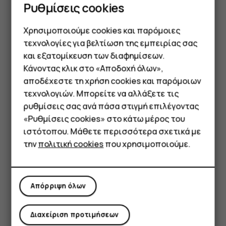
Ρυθμίσεις cookies
email.
Πατήστε
.
send
Χρησιμοποιούμε cookies και παρόμοιες
τεχνολογίες για βελτίωση της εμπειρίας σας
Ανάγνωση και απάντηση σε email
και εξατομίκευση των διαφημίσεων.
Πατήστε
Gmail
.
Κάνοντας κλικ στο «Αποδοχή όλων»,
Smartphone
αποδέχεστε τη χρήση cookies και παρόμοιων
Πατήστε το μήνυμα που θέλετε να διαβάσετε.
τεχνολογιών. Μπορείτε να αλλάξετε τις
Για να απαντήσετε στο μήνυμα, πατήστε
, ή
reply
Τηλέφωνα απλής χρήσης
ρυθμίσεις σας ανά πάσα στιγμή επιλέγοντας
πατήστε
>
Απάντηση σε όλους
.
more_vert
«Ρυθμίσεις cookies» στο κάτω μέρος του
Tablet
ιστότοπου. Μάθετε περισσότερα σχετικά με
Διαγραφή email
την
πολιτική cookies
που χρησιμοποιούμε.
Πατήστε
Gmail
.
Πατήστε το μήνυμα που θέλετε να διαγράψετε και
πατήστε
.
delete
Απόρριψη όλων
Για να διαγράψετε πολλαπλά μηνύματα, πατήστε
στον κύκλο με τα αρχικών των παραληπτών για να
Διαχείριση προτιμήσεων
επιλέξετε μηνύματα και πατήστε
.
delete