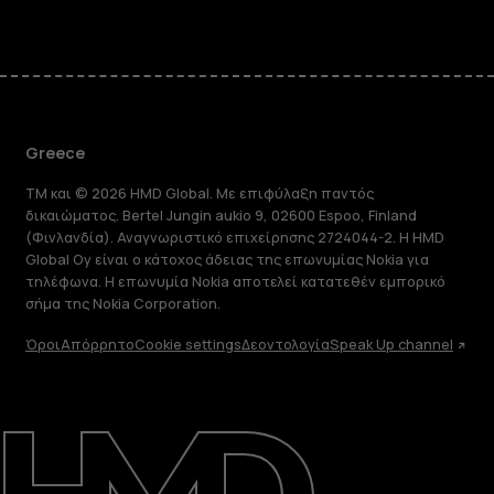
Greece
TM και © 2026 HMD Global. Με επιφύλαξη παντός
δικαιώματος. Bertel Jungin aukio 9, 02600 Espoo, Finland
(Φινλανδία). Αναγνωριστικό επιχείρησης 2724044-2. Η HMD
Global Oy είναι ο κάτοχος άδειας της επωνυμίας Nokia για
τηλέφωνα. Η επωνυμία Nokia αποτελεί κατατεθέν εμπορικό
σήμα της Nokia Corporation.
Όροι
Απόρρητο
Cookie settings
Δεοντολογία
Speak Up channel
Πληροφορίες
Επισκευή, επαναχρησιμοποίηση,
ανακύκλωση