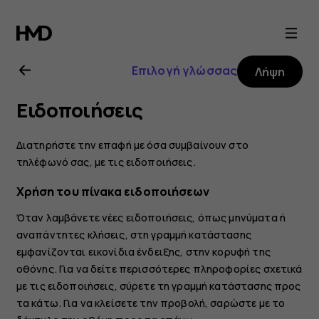
Οδηγίες
χρήσης
Επιλογή γλώσσας
Λήψη
Nokia
Ειδοποιήσεις
4.2
Διατηρήστε την επαφή με όσα συμβαίνουν στο
τηλέφωνό σας, με τις ειδοποιήσεις.
Χρήση του πίνακα ειδοποιήσεων
Όταν λαμβάνετε νέες ειδοποιήσεις, όπως μηνύματα ή
αναπάντητες κλήσεις, στη γραμμή κατάστασης
εμφανίζονται εικονίδια ένδειξης, στην κορυφή της
οθόνης. Για να δείτε περισσότερες πληροφορίες σχετικά
με τις ειδοποιήσεις, σύρετε τη γραμμή κατάστασης προς
τα κάτω. Για να κλείσετε την προβολή, σαρώστε με το