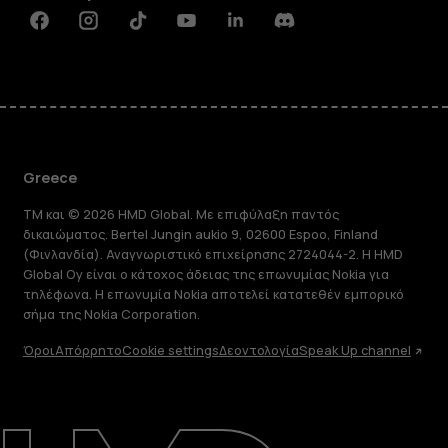
Facebook
Instagram
Tiktok
Youtube
Linkedin
Discord
Greece
TM και © 2026 HMD Global. Με επιφύλαξη παντός
δικαιώματος. Bertel Jungin aukio 9, 02600 Espoo, Finland
(Φινλανδία). Αναγνωριστικό επιχείρησης 2724044-2. Η HMD
Global Oy είναι ο κάτοχος άδειας της επωνυμίας Nokia για
τηλέφωνα. Η επωνυμία Nokia αποτελεί κατατεθέν εμπορικό
σήμα της Nokia Corporation.
Όροι
Απόρρητο
Cookie settings
Δεοντολογία
Speak Up channel
Πληροφορίες
Επισκευή, επαναχρησιμοποίηση,