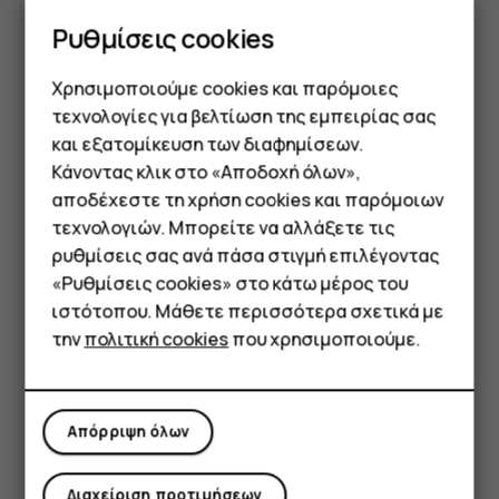
εικονίδιο για να δείτε τις διαθέσιμες επιλογές.
Ρυθμίσεις cookies
Μπορείτε να πατήσετε την ειδοποίηση για να την
ανοίξετε ή να σαρώσετε για να την παραβλέψετε.
Χρησιμοποιούμε cookies και παρόμοιες
τεχνολογίες για βελτίωση της εμπειρίας σας
Χρησιμοποιήστε τα εικονίδια ταχείας ρύθμισης
και εξατομίκευση των διαφημίσεων.
Κάνοντας κλικ στο «Αποδοχή όλων»,
Smartphone
αποδέχεστε τη χρήση cookies και παρόμοιων
τεχνολογιών. Μπορείτε να αλλάξετε τις
Τηλέφωνα απλής χρήσης
ρυθμίσεις σας ανά πάσα στιγμή επιλέγοντας
«Ρυθμίσεις cookies» στο κάτω μέρος του
Tablet
ιστότοπου. Μάθετε περισσότερα σχετικά με
την
πολιτική cookies
που χρησιμοποιούμε.
Για να ενεργοποιήσετε δυνατότητες, πατήστε τα
εικονίδια ταχείας ρύθμισης στον πίνακα ειδοποιήσεων.
Για να δείτε περισσότερα εικονίδια, σύρετε το μενού
Απόρριψη όλων
προς τα κάτω.
Για να αλλάξετε τη διάταξη των εικονιδίων, πατήστε
mode_edit
Διαχείριση προτιμήσεων