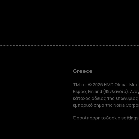
Smartphon
Greece
TM και © 2026 HMD Global. Με ε
Τηλέφωνα 
Espoo, Finland (Φινλανδία). Αν
κάτοχος άδειας της επωνυμίας 
εμπορικό σήμα της Nokia Corpor
Tablet
Όροι
Απόρρητο
Cookie settings