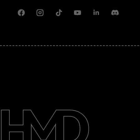
Facebook
Instagram
Tiktok
Youtube
Linkedin
Discord
Πληροφορίες
Επισκευή, επαναχρησιμοποίηση,
ανακύκλωση
Υποστήριξη
Greece