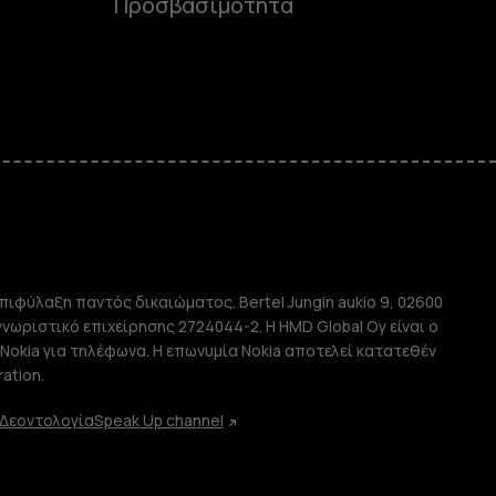
Προσβασιμότητα
e
πιφύλαξη παντός δικαιώματος. Bertel Jungin aukio 9, 02600
απλής χρήσης
αγνωριστικό επιχείρησης 2724044-2. Η HMD Global Oy είναι ο
Nokia για τηλέφωνα. Η επωνυμία Nokia αποτελεί κατατεθέν
ation.
Δεοντολογία
Speak Up channel