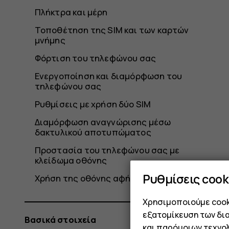
Πλήκτρα και μέρη
Τοποθέτηση της SIM και των καρτών
μνήμης
Φόρτιση του τηλεφώνου σας
Ενεργοποίηση και διαμόρφωση του
τηλεφώνου σας
Ρυθμίσεις με χρήση δύο SIM
Διαμόρφωση αναγνώρισης μέσω
δακτυλικού αποτυπώματος
Προστασία του τηλεφώνου σας με
κλείδωμα οθόνης
Ρυθμίσεις cook
Χρήση της οθόνης αφής
Χρησιμοποιούμε cooki
εξατομίκευση των δι
Βασικά στοιχεία
και παρόμοιων τεχνολ