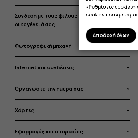
«Ρυθμίσεις cookies»
cookies
που χρησιμοπ
Σύνδεση με τους φίλους και την
οικογένειά σας
Αποδοχή όλων
Φωτογραφική μηχανή
Internet και συνδέσεις
Οργανώστε την ημέρα σας
Χάρτες
Εφαρμογές και υπηρεσίες