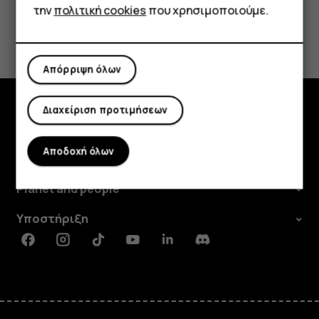
την
πολιτική cookies
που χρησιμοποιούμε.
Το βρήκατε χρήσιμο;
Ναι
Όχι
Απόρριψη όλων
Διαχείριση προτιμήσεων
Εξερευνήστε
Αποδοχή όλων
Πληροφορίες
Planet and people
Υποστήριξη
Facebook
Instagram
Tiktok
Youtube
Linkedin
Discord