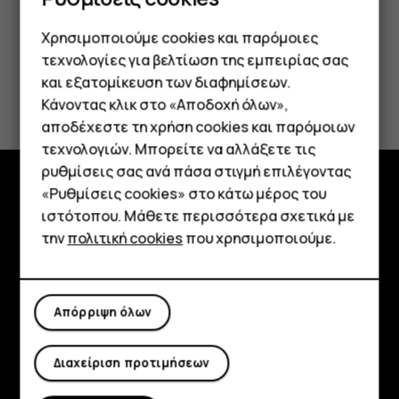
Χρησιμοποιούμε cookies και παρόμοιες
τεχνολογίες για βελτίωση της εμπειρίας σας
και εξατομίκευση των διαφημίσεων.
Το βρήκατε χρήσιμο;
Κάνοντας κλικ στο «Αποδοχή όλων»,
Smartphone
αποδέχεστε τη χρήση cookies και παρόμοιων
Ναι
Όχι
τεχνολογιών. Μπορείτε να αλλάξετε τις
Τηλέφωνα απλής χρήσης
ρυθμίσεις σας ανά πάσα στιγμή επιλέγοντας
«Ρυθμίσεις cookies» στο κάτω μέρος του
Tablet
Εξερευνήστε
ιστότοπου. Μάθετε περισσότερα σχετικά με
την
πολιτική cookies
που χρησιμοποιούμε.
Πληροφορίες
Planet and people
Απόρριψη όλων
Υποστήριξη
Facebook
Instagram
Tiktok
Youtube
Linkedin
Discord
Διαχείριση προτιμήσεων