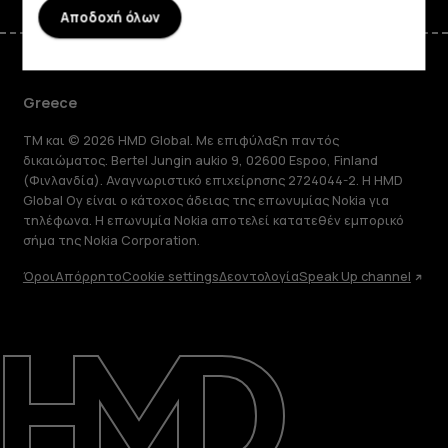
Αποδοχή όλων
Greece
TM και © 2026 HMD Global. Με επιφύλαξη παντός
δικαιώματος. Bertel Jungin aukio 9, 02600 Espoo, Finland
(Φινλανδία). Αναγνωριστικό επιχείρησης 2724044-2. Η HMD
Global Oy είναι ο κάτοχος άδειας της επωνυμίας Nokia για
τηλέφωνα. Η επωνυμία Nokia αποτελεί κατατεθέν εμπορικό
σήμα της Nokia Corporation.
Όροι
Απόρρητο
Cookie settings
Δεοντολογία
Speak Up channel
Πληροφορίες
Επισκευή, επαναχρησιμοποίηση,
ανακύκλωση
Υποστήριξη
Greece