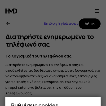
Οδηγίες
χρήσης
Επιλογή γλώσσας
Λήψη
Nokia
Διατηρήστε ενημερωμένο το
4.2
τηλέφωνό σας
Το λογισμικό του τηλεφώνου σας
Διατηρήστε ενημερωμένο το τηλέφωνό σας και
αποδεχθείτε τις διαθέσιμες ενημερώσεις λογισμικού, για
να απολαμβάνετε νέες και αναβαθμισμένες λειτουργίες
για το τηλέφωνό σας. Η ενημέρωση του λογισμικού
μπορεί επίσης να βελτιώσει την απόδοση του
τηλεφώνου σας.
Ρυθμίσεις cookies