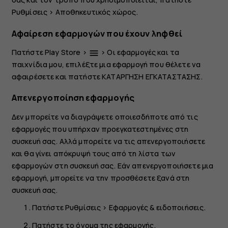
Ρυθμίσεις
>
Αποθηκευτικός χώρος
.
Αφαίρεση εφαρμογών που έχουν ληφθεί
Πατήστε
Play Store
>
>
Οι εφαρμογές και τα
menu
παιχνίδια μου
, επιλέξτε μια εφαρμογή που θέλετε να
αφαιρέσετε και πατήστε
ΚΑΤΑΡΓΗΣΗ ΕΓΚΑΤΑΣΤΑΣΗΣ
.
Απενεργοποίηση εφαρμογής
Δεν μπορείτε να διαγράψετε οποιεσδήποτε από τις
εφαρμογές που υπήρχαν προεγκατεστημένες στη
συσκευή σας. Αλλά μπορείτε να τις απενεργοποιήσετε
και θα γίνει απόκρυψή τους από τη λίστα των
εφαρμογών στη συσκευή σας. Εάν απενεργοποιήσετε μια
εφαρμογή, μπορείτε να την προσθέσετε ξανά στη
συσκευή σας.
Πατήστε
Ρυθμίσεις
>
Εφαρμογές & ειδοποιήσεις
.
Πατήστε το όνομα της εφαρμογής.