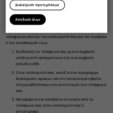
Διαχείριση προτιμήσεων
Αντιγραφή περιεχομένου μεταξύ του
τηλεφώνου και του υπολογιστή σας
Αποδοχή όλων
Μπορείτε να αντιγράψετε φωτογραφίες, βίντεο και άλλο
περιεχόμενο που έχετε δημιουργήσει εσείς, μεταξύ του
τηλεφώνου σας και του υπολογιστή σας για την προβολή
ή την αποθήκευσή τους.
Συνδέσετε το τηλέφωνό σας με ένα συμβατό
υπολογιστή χρησιμοποιώντας ένα συμβατό
καλώδιο USB.
Στον υπολογιστή σας, ανοίξτε ένα πρόγραμμα
διαχείρισης αρχείων και στη συνέχεια μεταβείτε
στη μονάδα δίσκου που αντιστοιχεί στο τηλέφωνό
σας.
Μεταφέρετε και αποθέστε στοιχεία από το
τηλέφωνό σας στον υπολογιστή σας ή
αντίστροφα.