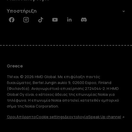
Υποστήριξη
Facebook
Instagram
Tiktok
Youtube
Linkedin
Discord
Greece
TM και © 2026 HMD Global. Με επιφύλαξη παντός
δικαιώματος. Bertel Jungin aukio 9, 02600 Espoo, Finland
(Φινλανδία). Αναγνωριστικό επιχείρησης 2724044-2. Η HMD
Global Oy είναι ο κάτοχος άδειας της επωνυμίας Nokia για
τηλέφωνα. Η επωνυμία Nokia αποτελεί κατατεθέν εμπορικό
σήμα της Nokia Corporation.
Όροι
Απόρρητο
Cookie settings
Δεοντολογία
Speak Up channel
Πληροφορίες