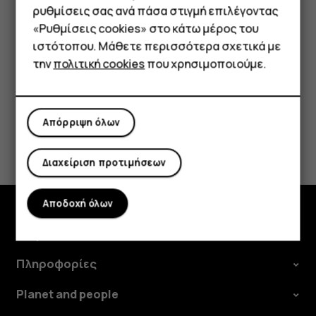
επειδή τα πακέτα ενημέρωσης μπορεί να καταναλώσουν
Τηλέφωνα απλής χρήσης
ρυθμίσεις σας ανά πάσα στιγμή επιλέγοντας
μεγάλο μέρος από τα διαθέσιμα δεδομένα κινητής
«Ρυθμίσεις cookies» στο κάτω μέρος του
Tablet
τηλεφωνίας.
ιστότοπου. Μάθετε περισσότερα σχετικά με
την
πολιτική cookies
που χρησιμοποιούμε.
Απόρριψη όλων
Το βρήκατε χρήσιμο;
Διαχείριση προτιμήσεων
Ναι
Όχι
Αποδοχή όλων
Εξερευνήστε
Πληροφορίες
Planet and people