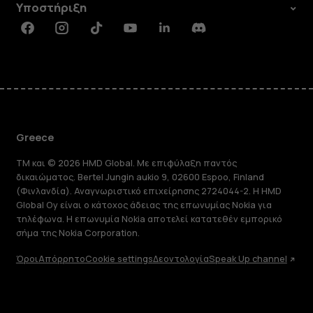
Υποστήριξη
Facebook
Instagram
Tiktok
Youtube
Linkedin
Discord
Greece
TM και © 2026 HMD Global. Με επιφύλαξη παντός
δικαιώματος. Bertel Jungin aukio 9, 02600 Espoo, Finland
(Φινλανδία). Αναγνωριστικό επιχείρησης 2724044-2. Η HMD
Global Oy είναι ο κάτοχος άδειας της επωνυμίας Nokia για
τηλέφωνα. Η επωνυμία Nokia αποτελεί κατατεθέν εμπορικό
σήμα της Nokia Corporation.
Όροι
Απόρρητο
Cookie settings
Δεοντολογία
Speak Up channel
Πληροφορίες