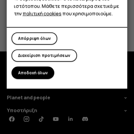
Tablet
ιστότοπου. Μάθετε περισσότερα σχετικά με
την
πολιτική cookies
που χρησιμοποιούμε.
Το βρήκατε χρήσιμο;
Απόρριψη όλων
Ναι
Όχι
Διαχείριση προτιμήσεων
Εξερευνήστε
Αποδοχή όλων
Πληροφορίες
Planet and people
Υποστήριξη
Facebook
Instagram
Tiktok
Youtube
Linkedin
Discord