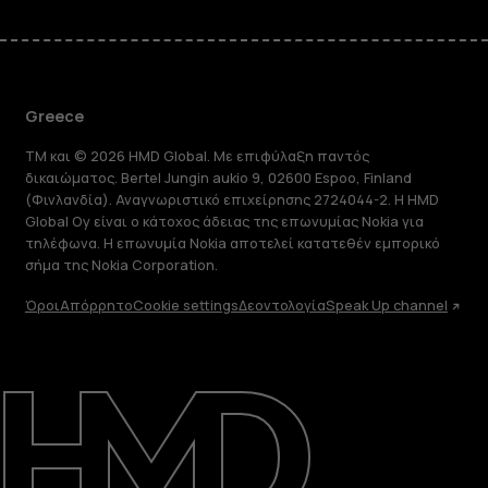
Greece
TM και © 2026 HMD Global. Με επιφύλαξη παντός
δικαιώματος. Bertel Jungin aukio 9, 02600 Espoo, Finland
(Φινλανδία). Αναγνωριστικό επιχείρησης 2724044-2. Η HMD
Global Oy είναι ο κάτοχος άδειας της επωνυμίας Nokia για
τηλέφωνα. Η επωνυμία Nokia αποτελεί κατατεθέν εμπορικό
σήμα της Nokia Corporation.
Όροι
Απόρρητο
Cookie settings
Δεοντολογία
Speak Up channel
Πληροφορίες
Επισκευή, επαναχρησιμοποίηση,
ανακύκλωση
Υποστήριξη
Greece