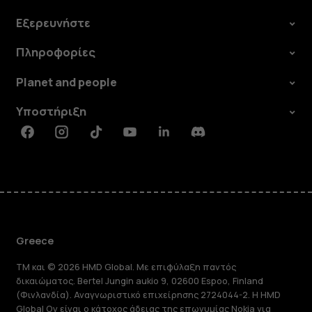
Εξερευνήστε
Πληροφορίες
Planet and people
Υποστήριξη
Facebook
Instagram
Tiktok
Youtube
Linkedin
Discord
Greece
TM και © 2026 HMD Global. Με επιφύλαξη παντός
δικαιώματος. Bertel Jungin aukio 9, 02600 Espoo, Finland
(Φινλανδία). Αναγνωριστικό επιχείρησης 2724044-2. Η HMD
Global Oy είναι ο κάτοχος άδειας της επωνυμίας Nokia για