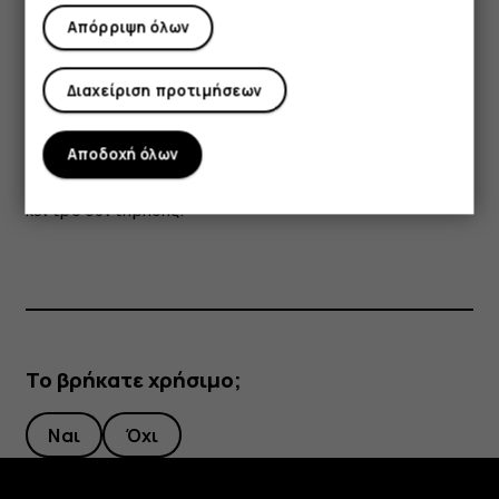
περιπτώσεις, αυτό είναι φυσιολογικό. Για να
Απόρριψη όλων
αποφευχθεί τυχόν υπερθέρμανση, η συσκευή ενδέχεται
να αρχίσει αυτόματα να λειτουργεί με χαμηλότερη
Διαχείριση προτιμήσεων
ταχύτητα, να κλείσει εφαρμογές, να διακόψει τη φόρτιση
και εάν είναι απαραίτητο, να απενεργοποιείται η ίδια η
Αποδοχή όλων
συσκευή. Εάν η συσκευή δεν λειτουργεί κανονικά,
παραδώστε την στο πλησιέστερο εξουσιοδοτημένο
κέντρο συντήρησης.
Το βρήκατε χρήσιμο;
Ναι
Όχι