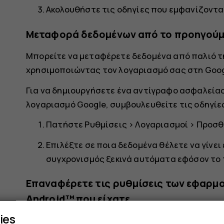
Ακολουθήστε τις οδηγίες που εμφανίζοντα
Μεταφορά δεδομένων από το προηγούμ
Μπορείτε να μεταφέρετε δεδομένα από παλιό 
χρησιμοποιώντας τον λογαριασμό σας στη Goog
Για να δημιουργήσετε ένα αντίγραφο ασφαλεία
λογαριασμό Google, συμβουλευθείτε τις οδηγίε
Πατήστε
Ρυθμίσεις
>
Λογαριασμοί
>
Προσθ
Επιλέξτε σε ποια δεδομένα θέλετε να γίνε
συγχρονισμός ξεκινά αυτόματα εφόσον το 
Επαναφέρετε τις ρυθμίσεις των εφαρμ
Android™ που είχατε
ies
Εάν το προηγούμενο τηλέφωνο σας ήταν Android 