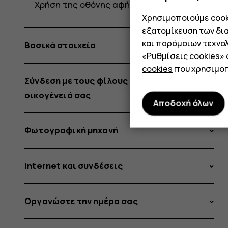
Χρήση της οθόνης αφής
Χρησιμοποιούμε cooki
εξατομίκευση των δι
και παρόμοιων τεχνολ
Βασικά στοιχεία
«Ρυθμίσεις cookies»
cookies
που χρησιμοπ
Σύνδεση με τους φίλους και την
οικογένειά σας
Αποδοχή όλων
Φωτογραφική μηχανή
Internet και συνδέσεις
Οργανώστε την ημέρα σας