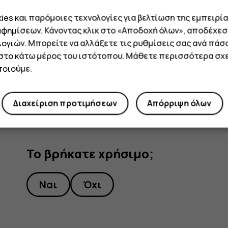
αντιγράφου ασφαλείας στο λογαριασμό Google,
es και παρόμοιες τεχνολογίες για βελτίωση της εμπειρία
εφαρμογών και τους κωδικούς πρόσβασης των δι
αφημίσεων. Κάνοντας κλικ στο «Αποδοχή όλων», αποδέχεσ
ογιών. Μπορείτε να αλλάξετε τις ρυθμίσεις σας ανά πάσ
Πατήστε
Ρυθμίσεις
>
Σύστημα
>
Σύνθετα
>
 στο κάτω μέρος του ιστότοπου. Μάθετε περισσότερα σχε
Ενεργοποιήστε το
Αντίγραφο ασφαλείας σε
οιούμε.
Διαχείριση προτιμήσεων
Απόρριψη όλων
Το βρήκατε χρήσιμο;
Ναι
Όχι