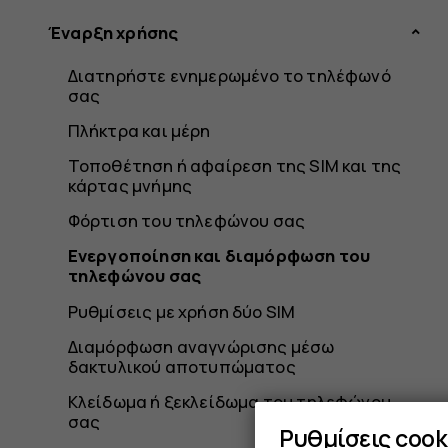
Έναρξη χρήσης
Διατηρήστε ενημερωμένο το τηλέφωνό
σας
Πλήκτρα και μέρη
Τοποθέτηση ή αφαίρεση της SIM και της
κάρτας μνήμης
Φόρτιση του τηλεφώνου σας
Ενεργοποίηση και διαμόρφωση του
τηλεφώνου σας
Ρυθμίσεις με χρήση δύο SIM
Διαμόρφωση αναγνώρισης μέσω
δακτυλικού αποτυπώματος
Κλείδωμα ή ξεκλείδωμα του τηλεφώνου
σας
Ρυθμίσεις cook