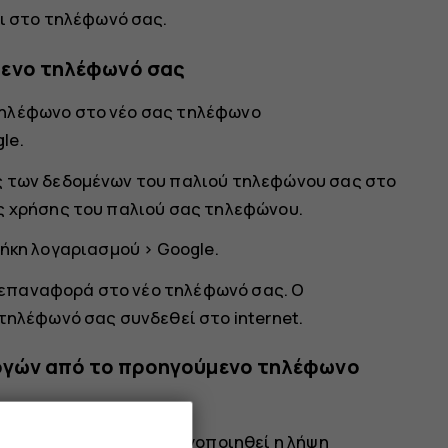
ι στο τηλέφωνό σας.
ενο τηλέφωνό σας
τηλέφωνο στο νέο σας τηλέφωνο
le.
ς των δεδομένων του παλιού τηλεφώνου σας στο
ς χρήσης του παλιού σας τηλεφώνου.
ήκη λογαριασμού
>
Google
.
ι επαναφορά στο νέο τηλέφωνό σας. Ο
τηλέφωνό σας συνδεθεί στο internet.
ογών από το προηγούμενο τηλέφωνο
και σε αυτήν είχε ενεργοποιηθεί η λήψη