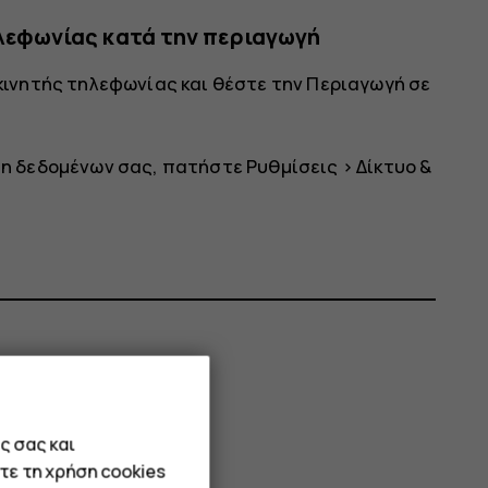
λεφωνίας κατά την περιαγωγή
 κινητής τηλεφωνίας
και θέστε την
Περιαγωγή
σε
ση δεδομένων σας, πατήστε
Ρυθμίσεις
>
Δίκτυο &
ς σας και
τε τη χρήση cookies