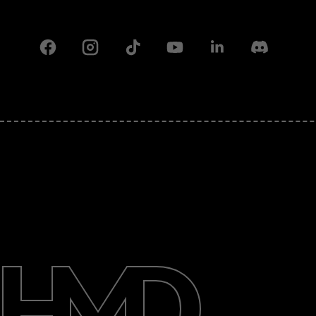
Facebook
Instagram
Tiktok
Youtube
Linkedin
Discord
Πληροφορίες
Επισκευή, επαναχρησιμοποίηση,
ανακύκλωση
Υποστήριξη
Greece