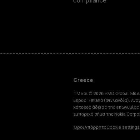
compliance
Smartphon
Greece
TM και © 2026 HMD Global. Με ε
Τηλέφωνα 
Espoo, Finland (Φινλανδία). Αν
κάτοχος άδειας της επωνυμίας 
εμπορικό σήμα της Nokia Corpor
Tablet
Όροι
Απόρρητο
Cookie settings