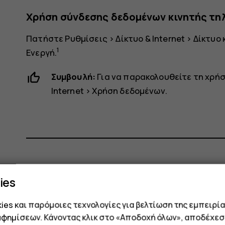
Χρήση σύνδεσης δεδομένων κινητής τη
Πατήστε
Ρυθμίσεις
>
Δίκτυο & Internet
>
Δίκτυο
1
Ενεργή
.
Συμβουλή:
Για να παρακολουθείτε τη χρή
Internet
>
Χρήση δεδομένων
.
Το βρήκατε χρήσιμο;
ies
es και παρόμοιες τεχνολογίες για βελτίωση της εμπειρία
Ναι
Όχι
αφημίσεων. Κάνοντας κλικ στο «Αποδοχή όλων», αποδέχεσ