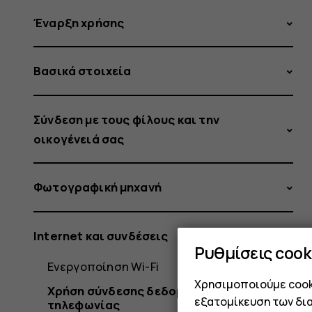
Έναρξη χρήσης
Βασικά στοιχεία
Σύνδεση με τους φίλους και την
οικογένειά σας
Φωτογραφική μηχανή
Internet και συνδέσεις
Ρυθμίσεις cook
Ενεργοποίηση Wi-Fi
Χρησιμοποιούμε cooki
Χρήση σύνδεσης δεδομένων κινητής
εξατομίκευση των δι
τηλεφωνίας