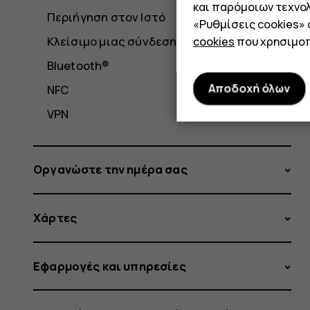
και παρόμοιων τεχνολ
Περιήγηση στον Ιστό
«Ρυθμίσεις cookies»
Κλείσιμο μιας σύνδεσης
cookies
που χρησιμοπ
Bluetooth®
Αποδοχή όλων
NFC
VPN
Οργανώστε την ημέρα σας
Χάρτες
Εφαρμογές και υπηρεσίες