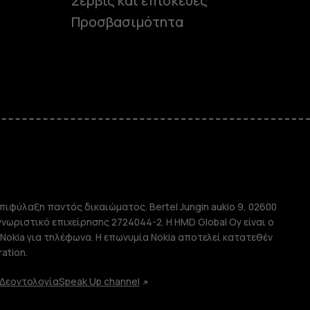
Σέρβις και επισκευές
Προσβασιμότητα
e
πιφύλαξη παντός δικαιώματος. Bertel Jungin aukio 9, 02600
απλής χρήσης
αγνωριστικό επιχείρησης 2724044-2. Η HMD Global Oy είναι ο
Nokia για τηλέφωνα. Η επωνυμία Nokia αποτελεί κατατεθέν
ation.
Δεοντολογία
Speak Up channel