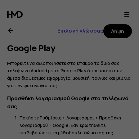
Οδηγίες
χρήσης
Επιλογή γλώσσας
Λήψη
Nokia
Google Play
8.1
Μπορείτε να αξιοποιήσετε στο έπακρο το δικό σας
τηλέφωνο Android με το Google Play όπου υπάρχουν
άμεσα διαθέσιμες εφαρμογές, μουσική, ταινίες και βιβλία
για την ψυχαγωγία σας.
Προσθήκη λογαριασμού Google στο τηλέφωνό
σας
Πατήστε
Ρυθμίσεις
>
Λογαριασμοί
>
Προσθήκη
λογαριασμού
>
Google
. Εάν ερωτηθείτε,
επιβεβαιώστε τη μέθοδο κλειδώματος της