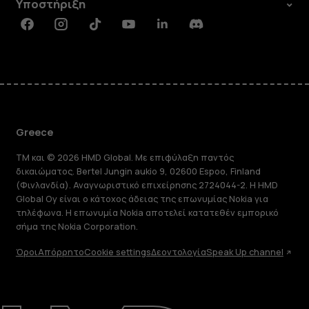
Υποστήριξη
Facebook
Instagram
Tiktok
Youtube
Linkedin
Discord
Greece
TM και © 2026 HMD Global. Με επιφύλαξη παντός
δικαιώματος. Bertel Jungin aukio 9, 02600 Espoo, Finland
(Φινλανδία). Αναγνωριστικό επιχείρησης 2724044-2. Η HMD
Global Oy είναι ο κάτοχος άδειας της επωνυμίας Nokia για
τηλέφωνα. Η επωνυμία Nokia αποτελεί κατατεθέν εμπορικό
σήμα της Nokia Corporation.
Όροι
Απόρρητο
Cookie settings
Δεοντολογία
Speak Up channel
Πληροφορίες
Επισκευή, επαναχρησιμοποίηση,