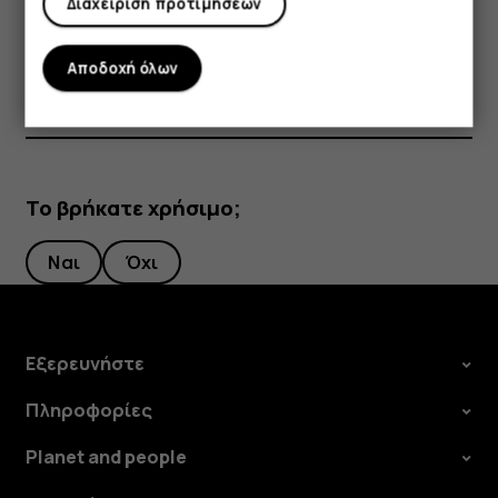
Διαχείριση προτιμήσεων
Πατήστε
Ρυθμίσεις
>
Ασφάλεια & τοποθεσία
και
ενεργοποιήστε την
Τοποθεσία
.
Αποδοχή όλων
Το βρήκατε χρήσιμο;
Ναι
Όχι
Εξερευνήστε
Πληροφορίες
Planet and people