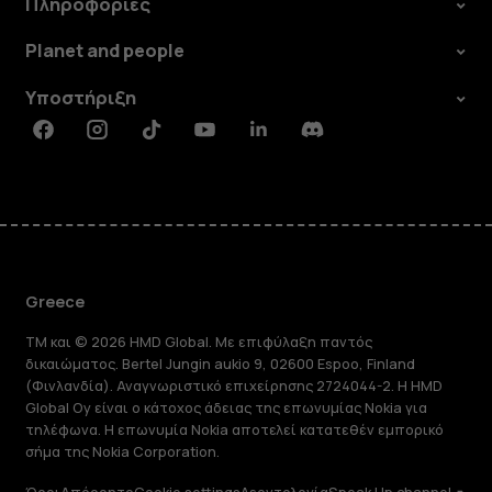
Πληροφορίες
Planet and people
Υποστήριξη
Facebook
Instagram
Tiktok
Youtube
Linkedin
Discord
Greece
TM και © 2026 HMD Global. Με επιφύλαξη παντός
δικαιώματος. Bertel Jungin aukio 9, 02600 Espoo, Finland
(Φινλανδία). Αναγνωριστικό επιχείρησης 2724044-2. Η HMD
Global Oy είναι ο κάτοχος άδειας της επωνυμίας Nokia για
τηλέφωνα. Η επωνυμία Nokia αποτελεί κατατεθέν εμπορικό
σήμα της Nokia Corporation.