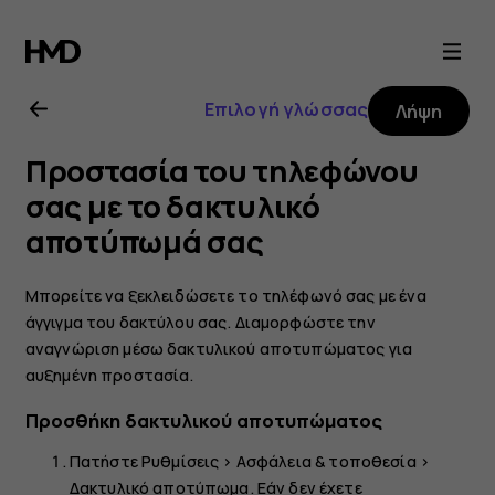
Οδηγίες
χρήσης
Επιλογή γλώσσας
Λήψη
Nokia
Προστασία του τηλεφώνου
8.1
σας με το δακτυλικό
αποτύπωμά σας
Μπορείτε να ξεκλειδώσετε το τηλέφωνό σας με ένα
άγγιγμα του δακτύλου σας. Διαμορφώστε την
αναγνώριση μέσω δακτυλικού αποτυπώματος για
αυξημένη προστασία.
Προσθήκη δακτυλικού αποτυπώματος
Πατήστε
Ρυθμίσεις
>
Ασφάλεια & τοποθεσία
>
Δακτυλικό αποτύπωμα
. Εάν δεν έχετε