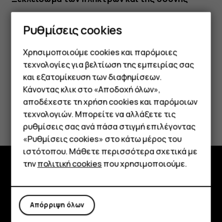
Πιέστε το πλήκτρο ενεργοποίησης και σαρώστε με το
Ρυθμίσεις cookies
δάκτυλο την οθόνη προς τα επάνω και στο πλάτος. Εάν
σας ζητηθεί, δώστε πρόσθετα διαπιστευτήρια.
Χρησιμοποιούμε cookies και παρόμοιες
τεχνολογίες για βελτίωση της εμπειρίας σας
και εξατομίκευση των διαφημίσεων.
Κάνοντας κλικ στο «Αποδοχή όλων»,
Smartphone
αποδέχεστε τη χρήση cookies και παρόμοιων
Το βρήκατε χρήσιμο;
τεχνολογιών. Μπορείτε να αλλάξετε τις
Τηλέφωνα απλής χρήσης
ρυθμίσεις σας ανά πάσα στιγμή επιλέγοντας
Ναι
Όχι
«Ρυθμίσεις cookies» στο κάτω μέρος του
Tablet
ιστότοπου. Μάθετε περισσότερα σχετικά με
την
πολιτική cookies
που χρησιμοποιούμε.
Εξερευνήστε
Πληροφορίες
Απόρριψη όλων