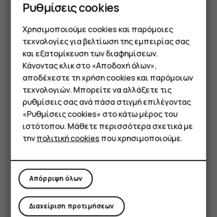
Ρυθμίσεις cookies
email.
Πατήστε
.
send
Χρησιμοποιούμε cookies και παρόμοιες
τεχνολογίες για βελτίωση της εμπειρίας σας
Ανάγνωση και απάντηση σε email
και εξατομίκευση των διαφημίσεων.
Πατήστε
Gmail
.
Κάνοντας κλικ στο «Αποδοχή όλων»,
Smartphone
αποδέχεστε τη χρήση cookies και παρόμοιων
Πατήστε το μήνυμα που θέλετε να διαβάσετε.
τεχνολογιών. Μπορείτε να αλλάξετε τις
Για να απαντήσετε στο μήνυμα, πατήστε
, ή
reply
Τηλέφωνα απλής χρήσης
ρυθμίσεις σας ανά πάσα στιγμή επιλέγοντας
πατήστε
>
Απάντηση σε όλους
.
more_vert
«Ρυθμίσεις cookies» στο κάτω μέρος του
Tablet
ιστότοπου. Μάθετε περισσότερα σχετικά με
Διαγραφή email
την
πολιτική cookies
που χρησιμοποιούμε.
Πατήστε
Gmail
.
Πατήστε το μήνυμα που θέλετε να διαγράψετε και
πατήστε
.
delete
Απόρριψη όλων
Για να διαγράψετε πολλαπλά μηνύματα, πατήστε
στον κύκλο με τα αρχικών των παραληπτών για να
Διαχείριση προτιμήσεων
επιλέξετε μηνύματα και πατήστε
.
delete