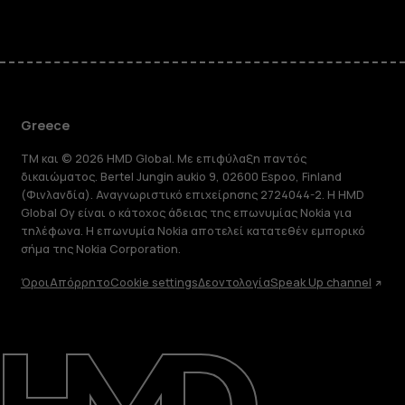
Greece
TM και © 2026 HMD Global. Με επιφύλαξη παντός
δικαιώματος. Bertel Jungin aukio 9, 02600 Espoo, Finland
(Φινλανδία). Αναγνωριστικό επιχείρησης 2724044-2. Η HMD
Global Oy είναι ο κάτοχος άδειας της επωνυμίας Nokia για
τηλέφωνα. Η επωνυμία Nokia αποτελεί κατατεθέν εμπορικό
σήμα της Nokia Corporation.
Όροι
Απόρρητο
Cookie settings
Δεοντολογία
Speak Up channel
Πληροφορίες
Επισκευή, επαναχρησιμοποίηση,
ανακύκλωση