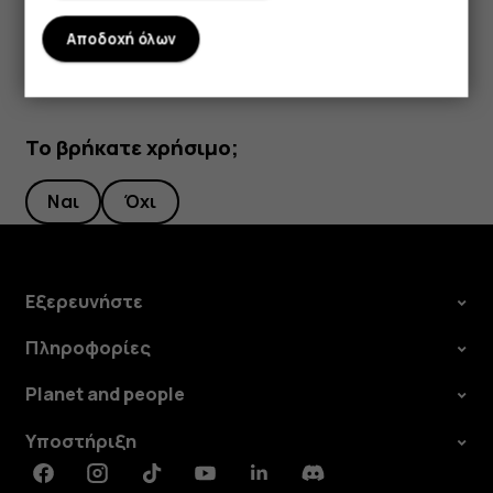
Αποδοχή όλων
Το βρήκατε χρήσιμο;
Ναι
Όχι
Εξερευνήστε
Πληροφορίες
Planet and people
Υποστήριξη
Facebook
Instagram
Tiktok
Youtube
Linkedin
Discord