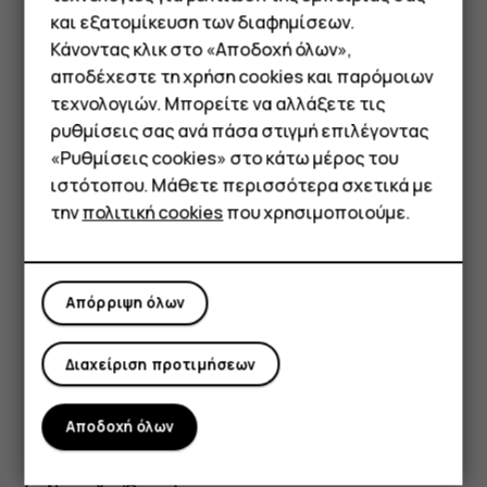
και εξατομίκευση των διαφημίσεων.
Πατήστε
Επαφές
.
Κάνοντας κλικ στο «Αποδοχή όλων»,
Πατήστε
.
search
Smartphone
αποδέχεστε τη χρήση cookies και παρόμοιων
τεχνολογιών. Μπορείτε να αλλάξετε τις
Φιλτράρισμα της λίστας επαφών σας
Τηλέφωνα απλής χρήσης
ρυθμίσεις σας ανά πάσα στιγμή επιλέγοντας
Πατήστε
Επαφές
>
>
Ρυθμίσεις
, πατήστε
menu
settings
«Ρυθμίσεις cookies» στο κάτω μέρος του
Tablet
Ταξινόμηση κατά
ή
Μορφή ονόματος
στη Λίστα επαφών.
ιστότοπου. Μάθετε περισσότερα σχετικά με
την
πολιτική cookies
που χρησιμοποιούμε.
Εισαγωγή ή εξαγωγή επαφών
Πατήστε
Επαφές
>
>
Ρυθμίσεις
>
Εισαγωγή/
menu
settings
Εξαγωγή
.
Απόρριψη όλων
Διαχείριση προτιμήσεων
Αποδοχή όλων
Το βρήκατε χρήσιμο;