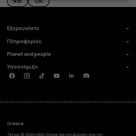
Ναι
Όχι
Εξερευνήστε
Πληροφορίες
Planet and people
Υποστήριξη
Facebook
Instagram
Tiktok
Youtube
Linkedin
Discord
Greece
TM και © 2026 HMD Global. Με επιφύλαξη παντός