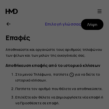
Οδηγίες
χρήσης
Επιλογή γλώσσας
Λήψη
Nokia
Επαφές
8.1
Αποθηκεύστε και οργανώστε τους αριθμούς τηλεφώνου
των φίλων και των μελών της οικογένειάς σας.
Αποθήκευση επαφής από το ιστορικό κλήσεων
Στο μενού
Τηλέφωνο
, πατήστε
για να δείτε το
schedule
ιστορικό κλήσεων.
Πατήστε τον αριθμό που θέλετε να αποθηκεύσετε.
Επιλέξτε εάν θέλετε να
Δημιουργήσετε νέα επαφή
ή
να
Προσθέσετε σε επαφή
.