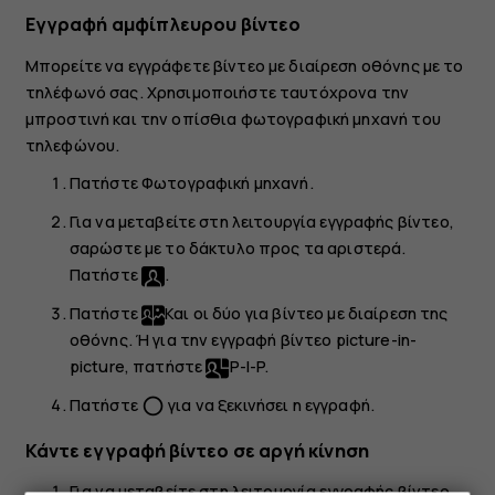
Εγγραφή αμφίπλευρου βίντεο
Μπορείτε να εγγράφετε βίντεο με διαίρεση οθόνης με το
τηλέφωνό σας. Χρησιμοποιήστε ταυτόχρονα την
μπροστινή και την οπίσθια φωτογραφική μηχανή του
τηλεφώνου.
Πατήστε
Φωτογραφική μηχανή
.
Για να μεταβείτε στη λειτουργία εγγραφής βίντεο,
σαρώστε με το δάκτυλο προς τα αριστερά.
Πατήστε
.
Πατήστε
Και οι δύο
για βίντεο με διαίρεση της
οθόνης. Ή για την εγγραφή βίντεο picture-in-
picture, πατήστε
P-I-P
.
Πατήστε
για να ξεκινήσει η εγγραφή.
panorama_fish_eye
Κάντε εγγραφή βίντεο σε αργή κίνηση
Για να μεταβείτε στη λειτουργία εγγραφής βίντεο,