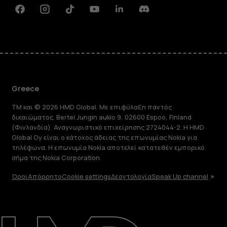
Facebook
Instagram
Tiktok
Youtube
Linkedin
Discord
Greece
TM και © 2026 HMD Global. Με επιφύλαξη παντός
δικαιώματος. Bertel Jungin aukio 9, 02600 Espoo, Finland
(Φινλανδία). Αναγνωριστικό επιχείρησης 2724044-2. Η HMD
Global Oy είναι ο κάτοχος άδειας της επωνυμίας Nokia για
τηλέφωνα. Η επωνυμία Nokia αποτελεί κατατεθέν εμπορικό
σήμα της Nokia Corporation.
Όροι
Απόρρητο
Cookie settings
Δεοντολογία
Speak Up channel
Πληροφορίες
Επισκευή, επαναχρησιμοποίηση,