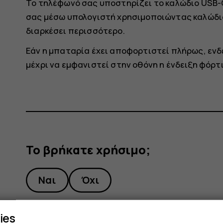
Το τηλέφωνό σας υποστηρίζει το καλώδιο USB-
σας μέσω υπολογιστή χρησιμοποιώντας καλώδιο
διαρκέσει περισσότερο.
Εάν η μπαταρία έχει αποφορτιστεί πλήρως, ενδ
μέχρι να εμφανιστεί στην οθόνη η ένδειξη φόρτ
Το βρήκατε χρήσιμο;
Ναι
Όχι
ies