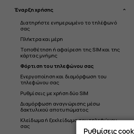
Έναρξη χρήσης
Διατηρήστε ενημερωμένο το τηλέφωνό
σας
Πλήκτρα και μέρη
Τοποθέτηση ή αφαίρεση της SIM και της
κάρτας μνήμης
Φόρτιση του τηλεφώνου σας
Ενεργοποίηση και διαμόρφωση του
τηλεφώνου σας
Ρυθμίσεις με χρήση δύο SIM
Διαμόρφωση αναγνώρισης μέσω
δακτυλικού αποτυπώματος
Κλείδωμα ή ξεκλείδωμα του τηλεφώνου
σας
Ρυθμίσεις cook