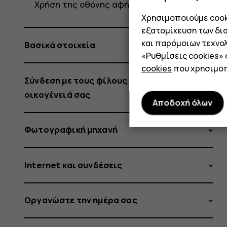
Χρήση της οθόνης αφής
Χρησιμοποιούμε cooki
εξατομίκευση των δι
και παρόμοιων τεχνολ
Βασικά στοιχεία
«Ρυθμίσεις cookies»
cookies
που χρησιμοπ
Σύνδεση με τους φίλους και την
οικογένειά σας
Αποδοχή όλων
Φωτογραφική μηχανή
Internet και συνδέσεις
Οργανώστε την ημέρα σας