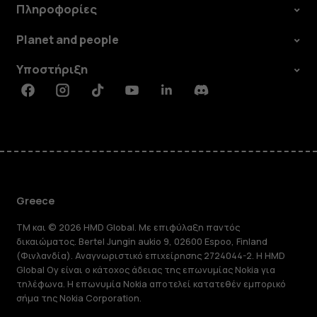
Πληροφορίες
Planet and people
Υποστήριξη
Facebook
Instagram
Tiktok
Youtube
Linkedin
Discord
Greece
TM και © 2026 HMD Global. Με επιφύλαξη παντός
δικαιώματος. Bertel Jungin aukio 9, 02600 Espoo, Finland
(Φινλανδία). Αναγνωριστικό επιχείρησης 2724044-2. Η HMD
Global Oy είναι ο κάτοχος άδειας της επωνυμίας Nokia για
τηλέφωνα. Η επωνυμία Nokia αποτελεί κατατεθέν εμπορικό
σήμα της Nokia Corporation.