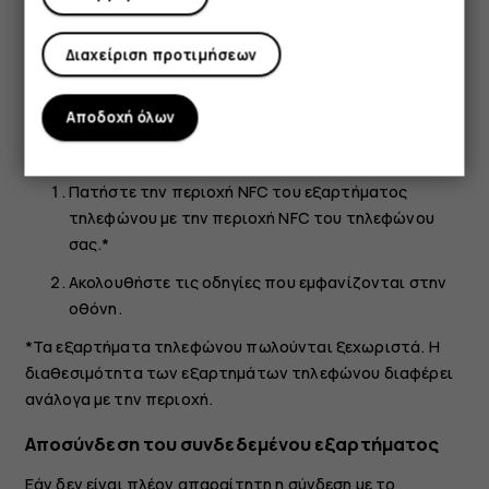
Σύνδεση με εξάρτημα τηλεφώνου Bluetooth με
χρήση NFC
Διαχείριση προτιμήσεων
Απασχολημένα χέρια; Χρησιμοποιήστε ακουστικά. Ή
ακούστε μουσική χρησιμοποιώντας ασύρματα ηχεία. Το
Αποδοχή όλων
μόνο που χρειάζεται να κάνετε είναι να πατήσετε το
συμβατό εξάρτημα τηλεφώνου με το τηλέφωνό σας.
Πατήστε την περιοχή NFC του εξαρτήματος
τηλεφώνου με την περιοχή NFC του τηλεφώνου
σας.*
Ακολουθήστε τις οδηγίες που εμφανίζονται στην
οθόνη.
*Τα εξαρτήματα τηλεφώνου πωλούνται ξεχωριστά. Η
διαθεσιμότητα των εξαρτημάτων τηλεφώνου διαφέρει
ανάλογα με την περιοχή.
Αποσύνδεση του συνδεδεμένου εξαρτήματος
Εάν δεν είναι πλέον απαραίτητη η σύνδεση με το