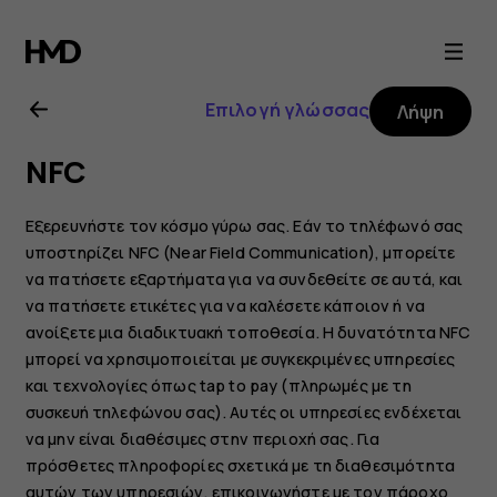
Οδηγίες
χρήσης
Επιλογή γλώσσας
Λήψη
Nokia
NFC
8.1
Εξερευνήστε τον κόσμο γύρω σας. Εάν το τηλέφωνό σας
υποστηρίζει NFC (Near Field Communication), μπορείτε
να πατήσετε εξαρτήματα για να συνδεθείτε σε αυτά, και
να πατήσετε ετικέτες για να καλέσετε κάποιον ή να
ανοίξετε μια διαδικτυακή τοποθεσία. Η δυνατότητα NFC
μπορεί να χρησιμοποιείται με συγκεκριμένες υπηρεσίες
και τεχνολογίες όπως tap to pay (πληρωμές με τη
συσκευή τηλεφώνου σας). Αυτές οι υπηρεσίες ενδέχεται
να μην είναι διαθέσιμες στην περιοχή σας. Για
πρόσθετες πληροφορίες σχετικά με τη διαθεσιμότητα
αυτών των υπηρεσιών, επικοινωνήστε με τον πάροχο