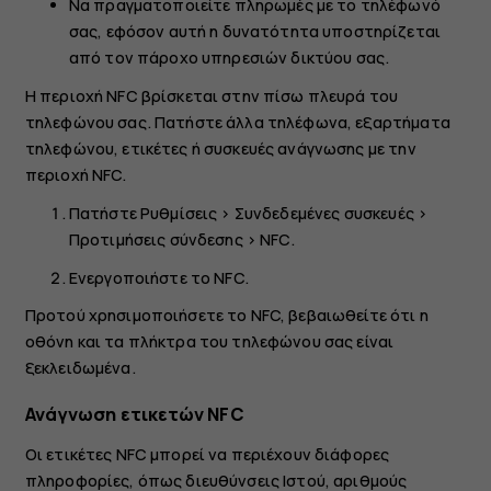
Να πραγματοποιείτε πληρωμές με το τηλέφωνό
σας, εφόσον αυτή η δυνατότητα υποστηρίζεται
από τον πάροχο υπηρεσιών δικτύου σας.
Η περιοχή NFC βρίσκεται στην πίσω πλευρά του
τηλεφώνου σας. Πατήστε άλλα τηλέφωνα, εξαρτήματα
τηλεφώνου, ετικέτες ή συσκευές ανάγνωσης με την
περιοχή NFC.
Πατήστε
Ρυθμίσεις
>
Συνδεδεμένες συσκευές
>
Προτιμήσεις σύνδεσης
>
NFC
.
Ενεργοποιήστε το
NFC
.
Προτού χρησιμοποιήσετε το NFC, βεβαιωθείτε ότι η
οθόνη και τα πλήκτρα του τηλεφώνου σας είναι
ξεκλειδωμένα.
Ανάγνωση ετικετών NFC
Οι ετικέτες NFC μπορεί να περιέχουν διάφορες
πληροφορίες, όπως διευθύνσεις Ιστού, αριθμούς