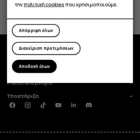
την
πολιτική cookies
που χρησιμοποιούμε.
Το βρήκατε χρήσιμο;
Ναι
Όχι
Απόρριψη όλων
Διαχείριση προτιμήσεων
Εξερευνήστε
Αποδοχή όλων
Πληροφορίες
Planet and people
Υποστήριξη
Facebook
Instagram
Tiktok
Youtube
Linkedin
Discord