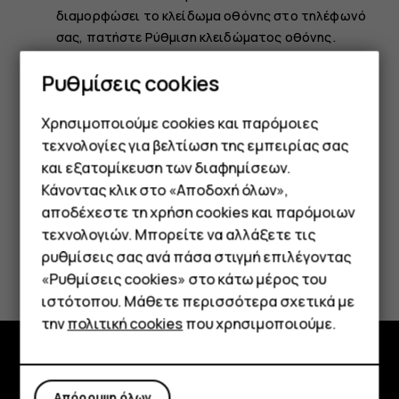
διαμορφώσει το κλείδωμα οθόνης στο τηλέφωνό
σας, πατήστε
Ρύθμιση κλειδώματος οθόνης
.
Επιλέξτε την εφεδρική μέθοδο ξεκλειδώματος που
Ρυθμίσεις cookies
θέλετε να χρησιμοποιείτε για το κλείδωμα της
οθόνης και ακολουθήστε τις οδηγίες που
Χρησιμοποιούμε cookies και παρόμοιες
εμφανίζονται στο τηλέφωνό σας.
τεχνολογίες για βελτίωση της εμπειρίας σας
και εξατομίκευση των διαφημίσεων.
Κάνοντας κλικ στο «Αποδοχή όλων»,
Smartphone
αποδέχεστε τη χρήση cookies και παρόμοιων
τεχνολογιών. Μπορείτε να αλλάξετε τις
Τηλέφωνα απλής χρήσης
ρυθμίσεις σας ανά πάσα στιγμή επιλέγοντας
Το βρήκατε χρήσιμο;
«Ρυθμίσεις cookies» στο κάτω μέρος του
Tablet
ιστότοπου. Μάθετε περισσότερα σχετικά με
Ναι
Όχι
την
πολιτική cookies
που χρησιμοποιούμε.
Εξερευνήστε
Απόρριψη όλων