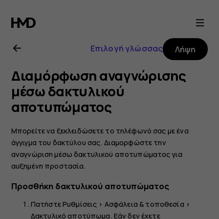
Οδηγίες
χρήσης
Επιλογή γλώσσας
Λήψη
Nokia
Διαμόρφωση αναγνώρισης
8.1
μέσω δακτυλικού
αποτυπώματος
Μπορείτε να ξεκλειδώσετε το τηλέφωνό σας με ένα
άγγιγμα του δακτύλου σας. Διαμορφώστε την
αναγνώριση μέσω δακτυλικού αποτυπώματος για
αυξημένη προστασία.
Προσθήκη δακτυλικού αποτυπώματος
Πατήστε
Ρυθμίσεις
>
Ασφάλεια & τοποθεσία
>
Δακτυλικό αποτύπωμα
. Εάν δεν έχετε