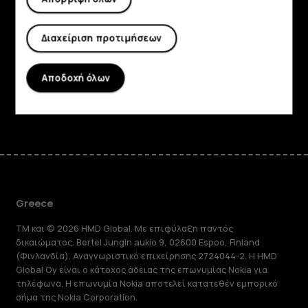
Πληροφορίες
Διαχείριση προτιμήσεων
Planet and people
Υποστήριξη
Αποδοχή όλων
Facebook
Instagram
Tiktok
Youtube
Linkedin
Discord
Greece
TM και © 2026 HMD Global. Με επιφύλαξη παντός
δικαιώματος. Bertel Jungin aukio 9, 02600 Espoo, Finland
(Φινλανδία). Αναγνωριστικό επιχείρησης 2724044-2. Η HMD
Global Oy είναι ο κάτοχος άδειας της επωνυμίας Nokia για
τηλέφωνα. Η επωνυμία Nokia αποτελεί κατατεθέν εμπορικό
σήμα της Nokia Corporation.