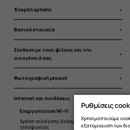
Έναρξη χρήσης
Βασικά στοιχεία
Σύνδεση με τους φίλους και την
οικογένειά σας
Φωτογραφική μηχανή
Internet και συνδέσεις
Ρυθμίσεις cook
Ενεργοποίηση Wi-Fi
Χρησιμοποιούμε cooki
Χρήση σύνδεσης δεδομένων κινητής
εξατομίκευση των δι
τηλεφωνίας