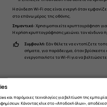
Η σύνδεση Wi-Fi σας είναι ενεργή όταν εμφανίζε
στο επάνω μέρος της οθόνης.
Σημαντικό
: Χρησιμοποιείτε κρυπτογράφηση για
Η χρήση κρυπτογράφησης μειώνει τον κίνδυνο 
Συμβουλή:
Εάν θέλετε να εντοπίζετε τοπ
σήματα, για παράδειγμα, όταν βρίσκεστε 
ενεργοποιήστε το Wi-Fi για να βελτιώσετε
ies
es και παρόμοιες τεχνολογίες για βελτίωση της εμπειρία
Το βρήκατε χρήσιμο;
αφημίσεων. Κάνοντας κλικ στο «Αποδοχή όλων», αποδέχεσ