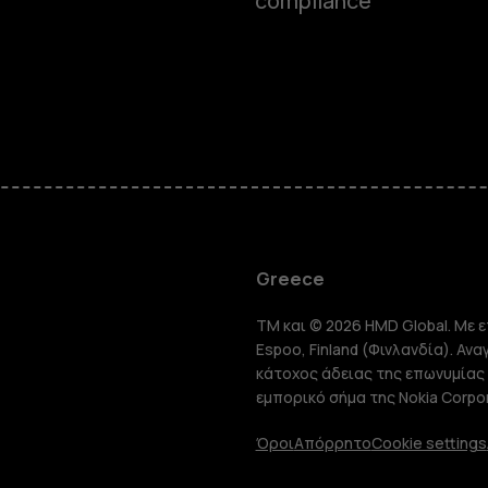
compliance
Smartphon
Greece
TM και © 2026 HMD Global. Με ε
Τηλέφωνα 
Espoo, Finland (Φινλανδία). Αν
κάτοχος άδειας της επωνυμίας 
εμπορικό σήμα της Nokia Corpor
Tablet
Όροι
Απόρρητο
Cookie settings