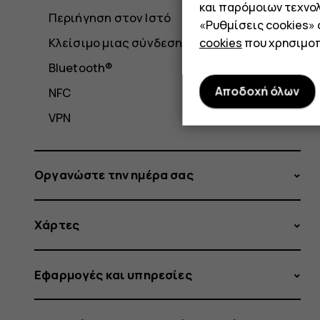
και παρόμοιων τεχνολ
Περιήγηση στον Ιστό
«Ρυθμίσεις cookies»
Κλείσιμο μιας σύνδεσης
cookies
που χρησιμοπ
Bluetooth®
Αποδοχή όλων
NFC
VPN
Οργανώστε την ημέρα σας
Χάρτες
Εφαρμογές και υπηρεσίες