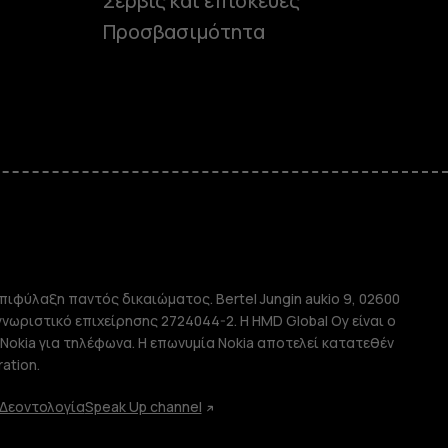
Σέρβις και επισκευές
Προσβασιμότητα
e
πιφύλαξη παντός δικαιώματος. Bertel Jungin aukio 9, 02600
απλής χρήσης
αγνωριστικό επιχείρησης 2724044-2. Η HMD Global Oy είναι ο
Nokia για τηλέφωνα. Η επωνυμία Nokia αποτελεί κατατεθέν
ation.
Δεοντολογία
Speak Up channel