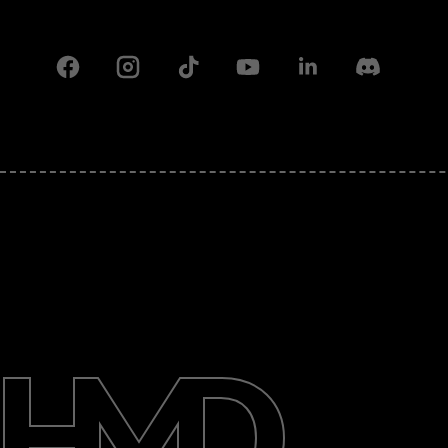
Facebook
Instagram
Tiktok
Youtube
Linkedin
Discord
Πληροφορίες
Επισκευή, επαναχρησιμοποίηση,
ανακύκλωση
Υποστήριξη
Greece