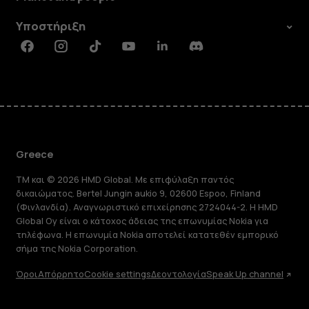
Υποστήριξη
Facebook
Instagram
Tiktok
Youtube
Linkedin
Discord
Greece
TM και © 2026 HMD Global. Με επιφύλαξη παντός
δικαιώματος. Bertel Jungin aukio 9, 02600 Espoo, Finland
(Φινλανδία). Αναγνωριστικό επιχείρησης 2724044-2. Η HMD
Global Oy είναι ο κάτοχος άδειας της επωνυμίας Nokia για
τηλέφωνα. Η επωνυμία Nokia αποτελεί κατατεθέν εμπορικό
σήμα της Nokia Corporation.
Όροι
Απόρρητο
Cookie settings
Δεοντολογία
Speak Up channel
Πληροφορίες