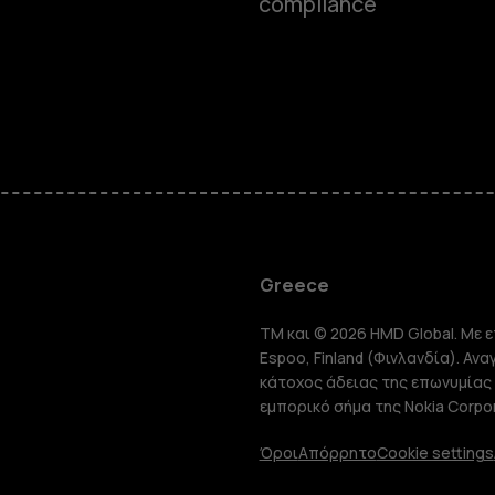
compliance
Smartphon
Greece
TM και © 2026 HMD Global. Με ε
Τηλέφωνα 
Espoo, Finland (Φινλανδία). Αν
κάτοχος άδειας της επωνυμίας 
εμπορικό σήμα της Nokia Corpor
Tablet
Όροι
Απόρρητο
Cookie settings