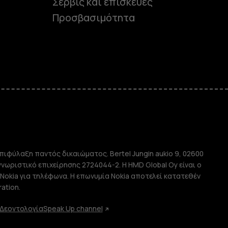
Σέρβις και επισκευές
Προσβασιμότητα
e
πιφύλαξη παντός δικαιώματος. Bertel Jungin aukio 9, 02600
απλής χρήσης
αγνωριστικό επιχείρησης 2724044-2. Η HMD Global Oy είναι ο
Nokia για τηλέφωνα. Η επωνυμία Nokia αποτελεί κατατεθέν
ation.
Δεοντολογία
Speak Up channel