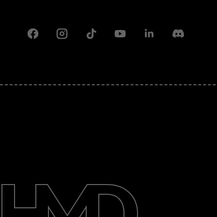
Facebook
Instagram
Tiktok
Youtube
Linkedin
Discord
Πληροφορίες
Επισκευή, επαναχρησιμοποίηση,
ανακύκλωση
Υποστήριξη
Greece