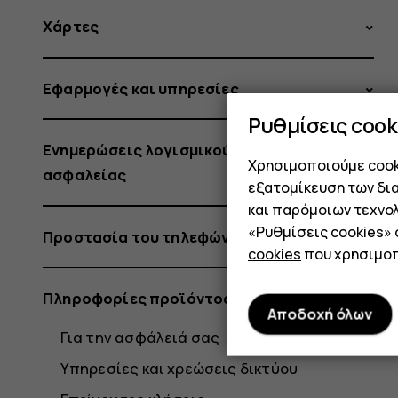
Χάρτες
Εφαρμογές και υπηρεσίες
Ρυθμίσεις cook
Ενημερώσεις λογισμικού και αντίγραφα
Χρησιμοποιούμε cooki
ασφαλείας
εξατομίκευση των δι
και παρόμοιων τεχνολ
«Ρυθμίσεις cookies»
Προστασία του τηλεφώνου σας
cookies
που χρησιμοπ
Πληροφορίες προϊόντος και ασφάλειας
Αποδοχή όλων
Για την ασφάλειά σας
Υπηρεσίες και χρεώσεις δικτύου