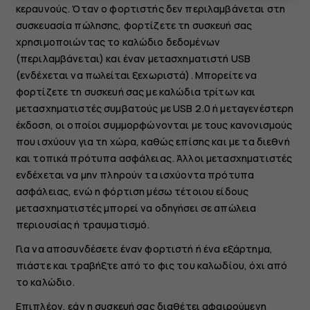
κεραυνούς. Όταν ο φορτιστής δεν περιλαμβάνεται στη
συσκευασία πώλησης, φορτίζετε τη συσκευή σας
χρησιμοποιώντας το καλώδιο δεδομένων
(περιλαμβάνεται) και έναν μετασχηματιστή USB
(ενδέχεται να πωλείται ξεχωριστά). Μπορείτε να
φορτίζετε τη συσκευή σας με καλώδια τρίτων και
μετασχηματιστές συμβατούς με USB 2.0 ή μεταγενέστερη
έκδοση, οι οποίοι συμμορφώνονται με τους κανονισμούς
που ισχύουν για τη χώρα, καθώς επίσης και με τα διεθνή
και τοπικά πρότυπα ασφάλειας. Άλλοι μετασχηματιστές
ενδέχεται να μην πληρούν τα ισχύοντα πρότυπα
ασφάλειας, ενώ η φόρτιση μέσω τέτοιου είδους
μετασχηματιστές μπορεί να οδηγήσει σε απώλεια
περιουσίας ή τραυματισμό.
Για να αποσυνδέσετε έναν φορτιστή ή ένα εξάρτημα,
πιάστε και τραβήξτε από το φις του καλωδίου, όχι από
το καλώδιο.
Επιπλέον, εάν η συσκευή σας διαθέτει αφαιρούμενη