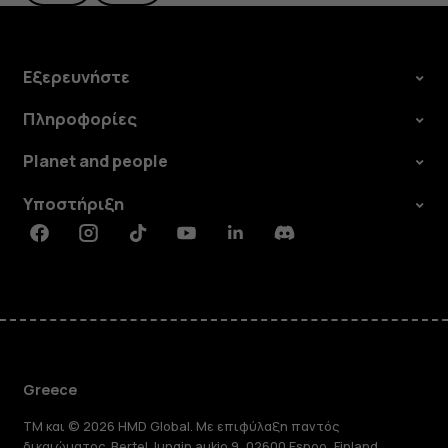
Εξερευνήστε
Πληροφορίες
Planet and people
Υποστήριξη
Facebook
Instagram
Tiktok
Youtube
Linkedin
Discord
Greece
TM και © 2026 HMD Global. Με επιφύλαξη παντός
δικαιώματος. Bertel Jungin aukio 9, 02600 Espoo, Finland