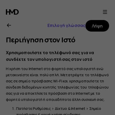
Οδηγίες
χρήσης
Επιλογή γλώσσας
Λήψη
Nokia
Περιήγηση στον Ιστό
8.1
Χρησιμοποιήστε το τηλέφωνό σας για να
συνδέετε τον υπολογιστή σας στον ιστό
Η χρήση του Internet στο φορητό σας υπολογιστή ενώ
μετακινείστε είναι πολύ απλή. Μετατρέψτε το τηλέφωνό
σας σε σημείο πρόσβασης Wi-Fi και χρησιμοποιήστε τη
σύνδεση δεδομένων κινητής τηλεφωνίας του τηλεφώνου
σας για να αποκτήσετε πρόσβαση στο Internet με το
φορητό υπολογιστή ή οποιαδήποτε άλλη συσκευή σας.
Πατήστε
Ρυθμίσεις
>
Δίκτυο & Internet
>
Σημείο
πρόσβασης & κοινή χρήση σύνδεσης
.