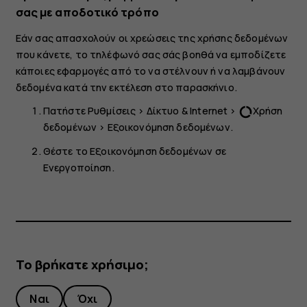
σας με αποδοτικό τρόπο
Εάν σας απασχολούν οι χρεώσεις της χρήσης δεδομένων
που κάνετε, το τηλέφωνό σας σάς βοηθά να εμποδίζετε
κάποιες εφαρμογές από το να στέλνουν ή να λαμβάνουν
δεδομένα κατά την εκτέλεση στο παρασκήνιο.
Πατήστε
Ρυθμίσεις
>
Δίκτυο & Internet
>
Χρήση
data_usage
δεδομένων
>
Εξοικονόμηση δεδομένων
.
Θέστε το
Εξοικονόμηση δεδομένων
σε
Ενεργοποίηση
.
Το βρήκατε χρήσιμο;
Ναι
Όχι