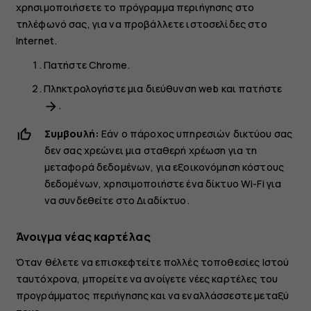
χρησιμοποιήσετε το πρόγραμμα περιήγησης στο
τηλέφωνό σας, για να προβάλλετε ιστοσελίδες στο
Internet.
Πατήστε
Chrome
.
Πληκτρολογήστε μια διεύθυνση web και πατήστε
.
arrow_forward
Συμβουλή:
Εάν ο πάροχος υπηρεσιών δικτύου σας
δεν σας χρεώνει μια σταθερή χρέωση για τη
μεταφορά δεδομένων, για εξοικονόμηση κόστους
δεδομένων, χρησιμοποιήστε ένα δίκτυο Wi-Fi για
να συνδεθείτε στο Διαδίκτυο.
Άνοιγμα νέας καρτέλας
Όταν θέλετε να επισκεφτείτε πολλές τοποθεσίες Ιστού
ταυτόχρονα, μπορείτε να ανοίγετε νέες καρτέλες του
προγράμματος περιήγησης και να εναλλάσσεστε μεταξύ