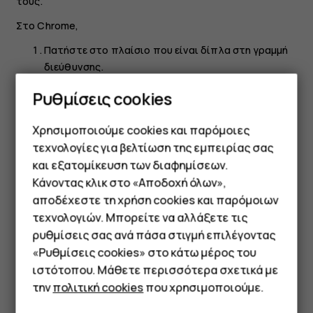
τους.
Στο Chrome,
Πατήστε στο πλαίσιο που είναι δίπλα στη γραμμή
διεύθυνσης.
Πατήστε
.
add_box
Ρυθμίσεις cookies
Εναλλαγή μεταξύ καρτελών
Χρησιμοποιούμε cookies και παρόμοιες
Στο Chrome,
τεχνολογίες για βελτίωση της εμπειρίας σας
και εξατομίκευση των διαφημίσεων.
Πατήστε στο πλαίσιο που είναι δίπλα στη γραμμή
Κάνοντας κλικ στο «Αποδοχή όλων»,
διεύθυνσης.
Smartphone
αποδέχεστε τη χρήση cookies και παρόμοιων
Πατήστε στην καρτέλα που θέλετε.
τεχνολογιών. Μπορείτε να αλλάξετε τις
Τηλέφωνα απλής χρήσης
ρυθμίσεις σας ανά πάσα στιγμή επιλέγοντας
Κλείσιμο καρτέλας
«Ρυθμίσεις cookies» στο κάτω μέρος του
Tablet
Στο Chrome,
ιστότοπου. Μάθετε περισσότερα σχετικά με
την
πολιτική cookies
που χρησιμοποιούμε.
Πατήστε στο πλαίσιο που είναι δίπλα στη γραμμή
διεύθυνσης.