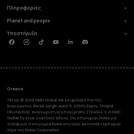
Πληροφορίες
Planet and people
Υποστήριξη
Facebook
Instagram
Tiktok
Youtube
Linkedin
Discord
Greece
TM και © 2026 HMD Global. Με επιφύλαξη παντός
δικαιώματος. Bertel Jungin aukio 9, 02600 Espoo, Finland
(Φινλανδία). Αναγνωριστικό επιχείρησης 2724044-2. Η HMD
Global Oy είναι ο κάτοχος άδειας της επωνυμίας Nokia για
τηλέφωνα. Η επωνυμία Nokia αποτελεί κατατεθέν εμπορικό
σήμα της Nokia Corporation.