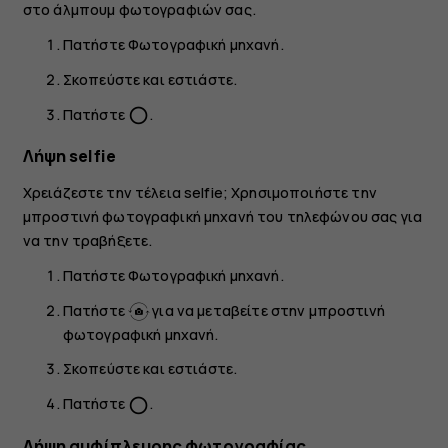
στο άλμπουμ φωτογραφιών σας.
Πατήστε
Φωτογραφική μηχανή
.
Σκοπεύστε και εστιάστε.
Πατήστε
.
panorama_fish_eye
Λήψη selfie
Χρειάζεστε την τέλεια selfie; Χρησιμοποιήστε την
μπροστινή φωτογραφική μηχανή του τηλεφώνου σας για
να την τραβήξετε.
Πατήστε
Φωτογραφική μηχανή
.
Πατήστε
για να μεταβείτε στην μπροστινή
φωτογραφική μηχανή.
Σκοπεύστε και εστιάστε.
Πατήστε
.
panorama_fish_eye
Λήψη αμφίπλευρης φωτογραφίας