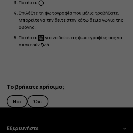
Πατήστε
.
panorama_fish_eye
Επιλέξτε τη φωτογραφία που μόλις τραβήξατε.
Μπορείτε να την δείτε στην κάτω δεξιά γωνία της
οθόνης.
Πατήστε
για να δείτε τις φωοτγραφίες σας να
αποκτούν ζωή.
Το βρήκατε χρήσιμο;
Ναι
Όχι
Εξερευνήστε