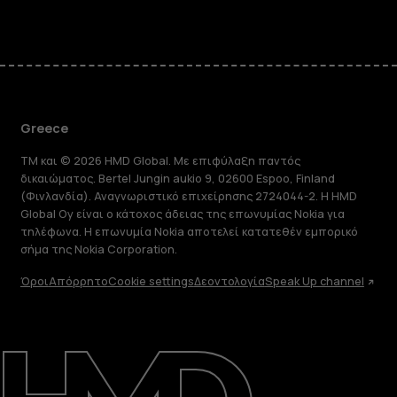
Greece
TM και © 2026 HMD Global. Με επιφύλαξη παντός
δικαιώματος. Bertel Jungin aukio 9, 02600 Espoo, Finland
(Φινλανδία). Αναγνωριστικό επιχείρησης 2724044-2. Η HMD
Global Oy είναι ο κάτοχος άδειας της επωνυμίας Nokia για
τηλέφωνα. Η επωνυμία Nokia αποτελεί κατατεθέν εμπορικό
σήμα της Nokia Corporation.
Όροι
Απόρρητο
Cookie settings
Δεοντολογία
Speak Up channel
Πληροφορίες
Επισκευή, επαναχρησιμοποίηση,
ανακύκλωση