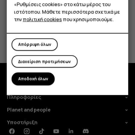
«Ρυθμίσεις cookies» στο κάτω μέρος του
Tablet
ιστότοπου. Μάθετε περισσότερα σχετικά με
την
πολιτική cookies
που χρησιμοποιούμε.
Το βρήκατε χρήσιμο;
Απόρριψη όλων
Ναι
Όχι
Διαχείριση προτιμήσεων
Αποδοχή όλων
Εξερευνήστε
Πληροφορίες
Planet and people
Υποστήριξη
Facebook
Instagram
Tiktok
Youtube
Linkedin
Discord