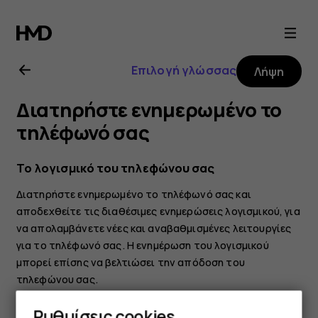
Οδηγίες
χρήσης
Επιλογή γλώσσας
Λήψη
Nokia
Διατηρήστε ενημερωμένο το
8.1
τηλέφωνό σας
Το λογισμικό του τηλεφώνου σας
Διατηρήστε ενημερωμένο το τηλέφωνό σας και
αποδεχθείτε τις διαθέσιμες ενημερώσεις λογισμικού, για
να απολαμβάνετε νέες και αναβαθμισμένες λειτουργίες
για το τηλέφωνό σας. Η ενημέρωση του λογισμικού
μπορεί επίσης να βελτιώσει την απόδοση του
τηλεφώνου σας.
Ρυθμίσεις cookies