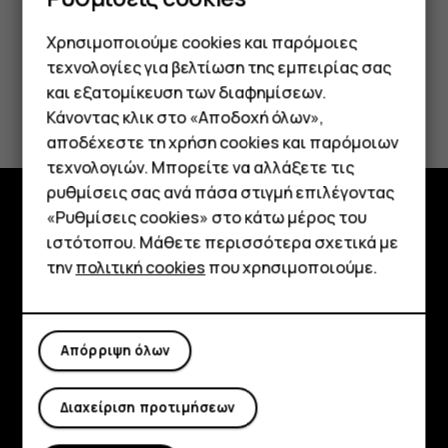
Χρησιμοποιούμε cookies και παρόμοιες
τεχνολογίες για βελτίωση της εμπειρίας σας
και εξατομίκευση των διαφημίσεων.
Το βρήκατε χρήσιμο;
Κάνοντας κλικ στο «Αποδοχή όλων»,
Smartphone
αποδέχεστε τη χρήση cookies και παρόμοιων
Ναι
Όχι
τεχνολογιών. Μπορείτε να αλλάξετε τις
Τηλέφωνα απλής χρήσης
ρυθμίσεις σας ανά πάσα στιγμή επιλέγοντας
«Ρυθμίσεις cookies» στο κάτω μέρος του
Tablet
Εξερευνήστε
ιστότοπου. Μάθετε περισσότερα σχετικά με
την
πολιτική cookies
που χρησιμοποιούμε.
Πληροφορίες
Planet and people
Απόρριψη όλων
Υποστήριξη
Facebook
Instagram
Tiktok
Youtube
Linkedin
Discord
Διαχείριση προτιμήσεων