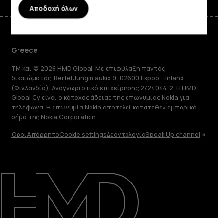
Αποδοχή όλων
Greece
TM και © 2026 HMD Global. Με επιφύλαξη παντός
δικαιώματος. Bertel Jungin aukio 9, 02600 Espoo, Finland
(Φινλανδία). Αναγνωριστικό επιχείρησης 2724044-2. Η HMD
Global Oy είναι ο κάτοχος άδειας της επωνυμίας Nokia για
τηλέφωνα. Η επωνυμία Nokia αποτελεί κατατεθέν εμπορικό
σήμα της Nokia Corporation.
Όροι
Απόρρητο
Cookie settings
Δεοντολογία
Speak Up channel
Πληροφορίες
Επισκευή, επαναχρησιμοποίηση,
ανακύκλωση
Υποστήριξη
Greece