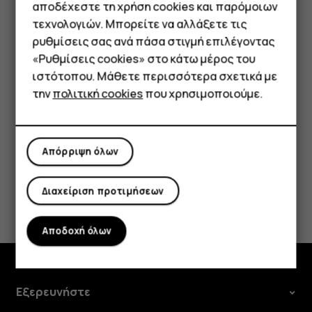
Smartphone
επιτρέπεται μόνο η χρήση Wi-Fi συχνοτήτων 5.150
αποδέχεστε τη χρήση cookies και παρόμοιων
– 5.350 MHz, ενώ στις ΗΠΑ και τον Καναδά, σε
τεχνολογιών. Μπορείτε να αλλάξετε τις
Τηλέφωνα απλής χρήσης
εσωτερικούς χώρους επιτρέπεται μόνο η χρήση
ρυθμίσεις σας ανά πάσα στιγμή επιλέγοντας
Wi-Fi συχνοτήτων 5,15 – 5,25 GHz. Για
«Ρυθμίσεις cookies» στο κάτω μέρος του
Tablet
περισσότερες πληροφορίες, απευθυνθείτε στις
ιστότοπου. Μάθετε περισσότερα σχετικά με
τοπικές αρχές.
την
πολιτική cookies
που χρησιμοποιούμε.
Απόρριψη όλων
Διαχείριση προτιμήσεων
Το βρήκατε χρήσιμο;
Ναι
Όχι
Αποδοχή όλων
Εξερευνήστε