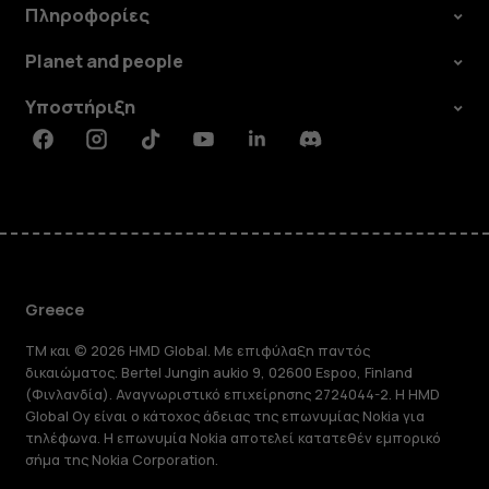
Πληροφορίες
Planet and people
Υποστήριξη
Facebook
Instagram
Tiktok
Youtube
Linkedin
Discord
Greece
TM και © 2026 HMD Global. Με επιφύλαξη παντός
δικαιώματος. Bertel Jungin aukio 9, 02600 Espoo, Finland
(Φινλανδία). Αναγνωριστικό επιχείρησης 2724044-2. Η HMD
Global Oy είναι ο κάτοχος άδειας της επωνυμίας Nokia για
τηλέφωνα. Η επωνυμία Nokia αποτελεί κατατεθέν εμπορικό
σήμα της Nokia Corporation.