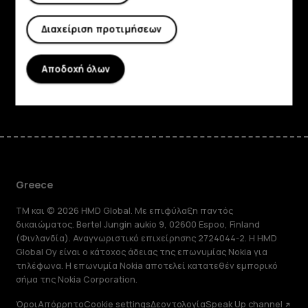
Planet and people
Διαχείριση προτιμήσεων
Υποστήριξη
Αποδοχή όλων
Facebook
Instagram
Tiktok
Youtube
Linkedin
Discord
Greece
TM και © 2026 HMD Global. Με επιφύλαξη παντός
δικαιώματος. Bertel Jungin aukio 9, 02600 Espoo, Finland
(Φινλανδία). Αναγνωριστικό επιχείρησης 2724044-2. Η HMD
Global Oy είναι ο κάτοχος άδειας της επωνυμίας Nokia για
τηλέφωνα. Η επωνυμία Nokia αποτελεί κατατεθέν εμπορικό
σήμα της Nokia Corporation.
Όροι
Απόρρητο
Cookie settings
Δεοντολογία
Speak Up channel