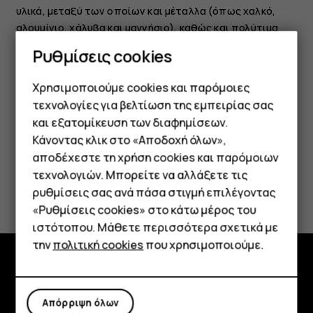
υλικά, μεταξύ των οποίων και μέταλλα (όπως χαλκό,
αλουμίνιο, χάλυβα και μαγνήσιο), καθώς και πολύτιμα
μέταλλα (όπως χρυσό, άργυρο και παλλάδιο). Όλα τα
Ρυθμίσεις cookies
υλικά της συσκευής μπορούν να ανακτηθούν είτε ως
υλικά είτε ως ενέργεια.
Χρησιμοποιούμε cookies και παρόμοιες
τεχνολογίες για βελτίωση της εμπειρίας σας
και εξατομίκευση των διαφημίσεων.
Κάνοντας κλικ στο «Αποδοχή όλων»,
Smartphone
αποδέχεστε τη χρήση cookies και παρόμοιων
τεχνολογιών. Μπορείτε να αλλάξετε τις
Το βρήκατε χρήσιμο;
Τηλέφωνα απλής χρήσης
ρυθμίσεις σας ανά πάσα στιγμή επιλέγοντας
«Ρυθμίσεις cookies» στο κάτω μέρος του
Tablet
Ναι
Όχι
ιστότοπου. Μάθετε περισσότερα σχετικά με
την
πολιτική cookies
που χρησιμοποιούμε.
Εξερευνήστε
Απόρριψη όλων
Πληροφορίες