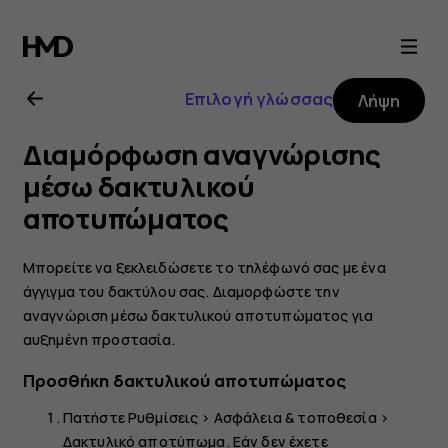
Οδηγίες
χρήσης
Επιλογή γλώσσας
Λήψη
Nokia
Διαμόρφωση αναγνώρισης
8.1
μέσω δακτυλικού
αποτυπώματος
Μπορείτε να ξεκλειδώσετε το τηλέφωνό σας με ένα
άγγιγμα του δακτύλου σας. Διαμορφώστε την
αναγνώριση μέσω δακτυλικού αποτυπώματος για
αυξημένη προστασία.
Προσθήκη δακτυλικού αποτυπώματος
Πατήστε
Ρυθμίσεις
>
Ασφάλεια & τοποθεσία
>
Δακτυλικό αποτύπωμα
. Εάν δεν έχετε