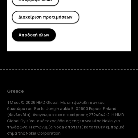
Πληροφορίες
Διαχείριση προτιμήσεων
Planet and people
Υποστήριξη
Αποδοχή όλων
Facebook
Instagram
Tiktok
Youtube
Linkedin
Discord
Greece
TM και © 2026 HMD Global. Με επιφύλαξη παντός
δικαιώματος. Bertel Jungin aukio 9, 02600 Espoo, Finland
(Φινλανδία). Αναγνωριστικό επιχείρησης 2724044-2. Η HMD
Global Oy είναι ο κάτοχος άδειας της επωνυμίας Nokia για
τηλέφωνα. Η επωνυμία Nokia αποτελεί κατατεθέν εμπορικό
σήμα της Nokia Corporation.