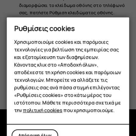
διαμορφώσει το κλείδωμα οθόνης στο τηλέφωνό
σας, πατήστε
Ρύθμιση κλειδώματος οθόνης
.
Επιλέξτε την εφεδρική μέθοδο ξεκλειδώματος που
Ρυθμίσεις cookies
θέλετε να χρησιμοποιείτε για το κλείδωμα της
οθόνης και ακολουθήστε τις οδηγίες που
Χρησιμοποιούμε cookies και παρόμοιες
εμφανίζονται στο τηλέφωνό σας.
τεχνολογίες για βελτίωση της εμπειρίας σας
και εξατομίκευση των διαφημίσεων.
Κάνοντας κλικ στο «Αποδοχή όλων»,
Smartphone
αποδέχεστε τη χρήση cookies και παρόμοιων
τεχνολογιών. Μπορείτε να αλλάξετε τις
Τηλέφωνα απλής χρήσης
ρυθμίσεις σας ανά πάσα στιγμή επιλέγοντας
Το βρήκατε χρήσιμο;
«Ρυθμίσεις cookies» στο κάτω μέρος του
Tablet
ιστότοπου. Μάθετε περισσότερα σχετικά με
Ναι
Όχι
την
πολιτική cookies
που χρησιμοποιούμε.
Εξερευνήστε
Απόρριψη όλων